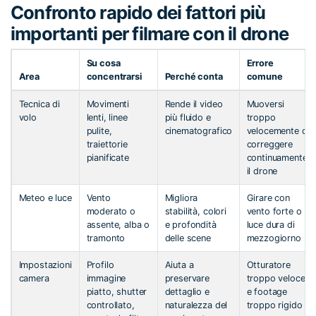
Confronto rapido dei fattori più
importanti per filmare con il drone
Su cosa
Errore
Area
concentrarsi
Perché conta
comune
Tecnica di
Movimenti
Rende il video
Muoversi
volo
lenti, linee
più fluido e
troppo
pulite,
cinematografico
velocemente o
traiettorie
correggere
pianificate
continuamente
il drone
Meteo e luce
Vento
Migliora
Girare con
moderato o
stabilità, colori
vento forte o
assente, alba o
e profondità
luce dura di
tramonto
delle scene
mezzogiorno
Impostazioni
Profilo
Aiuta a
Otturatore
camera
immagine
preservare
troppo veloce
piatto, shutter
dettaglio e
e footage
controllato,
naturalezza del
troppo rigido