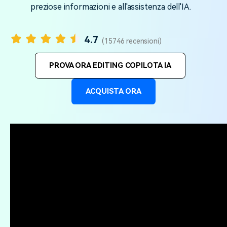
cerca
preziose informazioni e all'assistenza dell'IA.
Tip per YouTube
Supporto
4.7
(15746 recensioni)
Apprendimento
PROVA ORA EDITING COPILOTA IA
ACQUISTA ORA