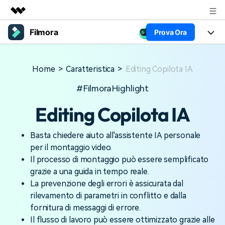
Filmora
Prova Ora
Prodotti in evidenza
Creatività digitale AIGC
Prodotti
Business
Utilità
Home
>
Caratteristica
>
Editing Copilota IA
Panoramica
Piattaforme
AI
Chi siamo
#FilmoraHighlight
Soluzione
Funzioni
Video/Immagine
Editing Copilota IA
Sala stampa
Soluzioni
Risorse
Audio
Chi
Negozio
Risorse
Basta chiedere aiuto all'assistente IA personale
per il montaggio video.
Testo
Creare
Tip per Editing
Supporto
Il processo di montaggio può essere semplificato
Centro Aiuto
grazie a una guida in tempo reale.
Tip per Live-Streaming
La prevenzione degli errori è assicurata dal
NEGOZIO
Accedi
rilevamento di parametri in conflitto e dalla
Tip per Screen Recorder
Contattaci
Storie dei clienti
fornitura di messaggi di errore.
Siamo qui per aiutarti
Scopri come i nostri clienti
Il flusso di lavoro può essere ottimizzato grazie alle
Diversi Editor Video
raggiungono il successo