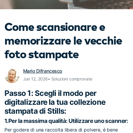
cerca
Tip per YouTube
Supporto
Come scansionare e
Apprendimento
memorizzare le vecchie
foto stampate
Mario Difrancesco
Jun 12, 2026• Soluzioni comprovate
Passo 1: Scegli il modo per
digitalizzare la tua collezione
stampata di Stills:
1.
Per la massima qualità: Utilizzare uno scanner:
Per godere di una raccolta libera di polvere, è bene