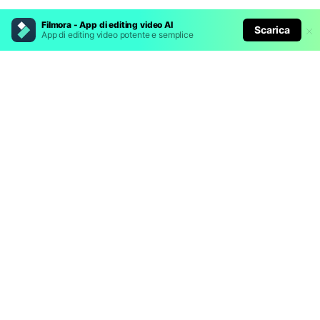
Filmora - App di editing video AI
Scarica
App di editing video potente e semplice
Prodotti Popolari
Wondershare
Esplora AI
Centro di Assistenza