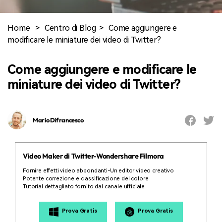
cerca
Tip per YouTube
Supporto
Home
>
Centro di Blog
>
Come aggiungere e
modificare le miniature dei video di Twitter?
Apprendimento
Come aggiungere e modificare le
miniature dei video di Twitter?
Mario Difrancesco
Video Maker di Twitter-Wondershare Filmora
Fornire effetti video abbondanti-Un editor video creativo
Potente correzione e classificazione del colore
Tutorial dettagliato fornito dal canale ufficiale
Prova Gratis
Prova Gratis