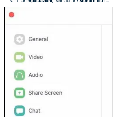
In "
Le impostazioni
, "selezionare"
Sfondi e filtri
"...