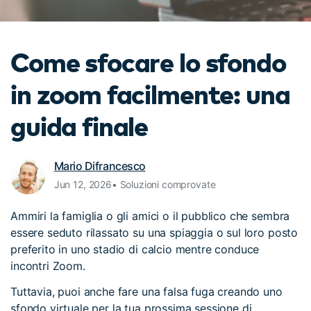
cerca
Tip per YouTube
Supporto
Come sfocare lo sfondo
Apprendimento
in zoom facilmente: una
guida finale
Mario Difrancesco
Jun 12, 2026• Soluzioni comprovate
Ammiri la famiglia o gli amici o il pubblico che sembra
essere seduto rilassato su una spiaggia o sul loro posto
preferito in uno stadio di calcio mentre conduce
incontri Zoom.
Tuttavia, puoi anche fare una falsa fuga creando uno
sfondo virtuale per la tua prossima sessione di