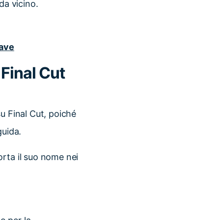
da vicino.
iave
 Final Cut
u Final Cut, poiché
guida.
orta il suo nome nei