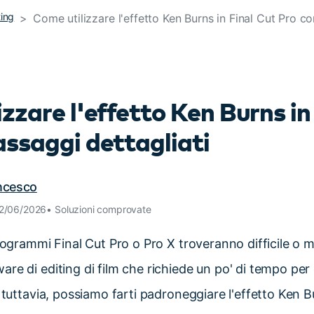
ting
Come utilizzare l'effetto Ken Burns in Final Cut Pro co
Scopri tutte le funzionalità >
Free Download
Download Gratuito
zzare l'effetto Ken Burns in
assaggi dettagliati
ancesco
12/06/2026• Soluzioni comprovate
programmi Final Cut Pro o Pro X troveranno difficile
o m
re di editing di film che richiede un po' di tempo per 
 tuttavia, possiamo farti padroneggiare l'effetto Ken B