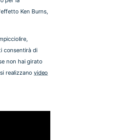
o per la
effetto Ken Burns,
mpicciolire,
i consentirà di
se non hai girato
si realizzano
video