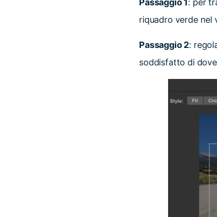
Passaggio 1
: per t
riquadro verde nel 
Passaggio 2
: regol
soddisfatto di dove