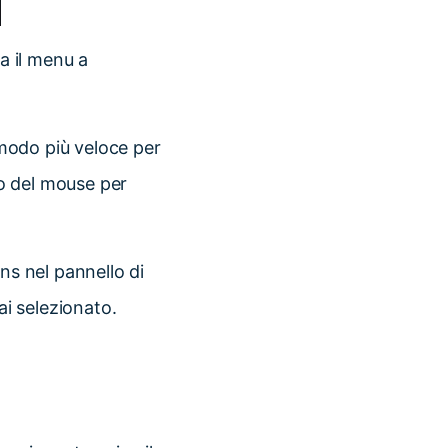
na il menu a
l modo più veloce per
ro del mouse per
rns nel pannello di
ai selezionato.