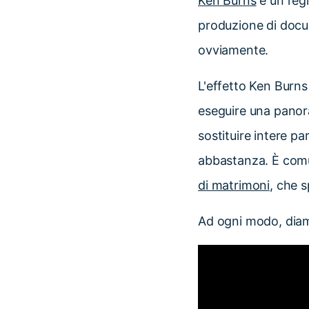
Ken Burns
è un reg
produzione di docu
ovviamente.
L'effetto Ken Burns 
eseguire una panora
sostituire intere p
abbastanza. È comun
di matrimoni
, che 
Ad ogni modo, diamo