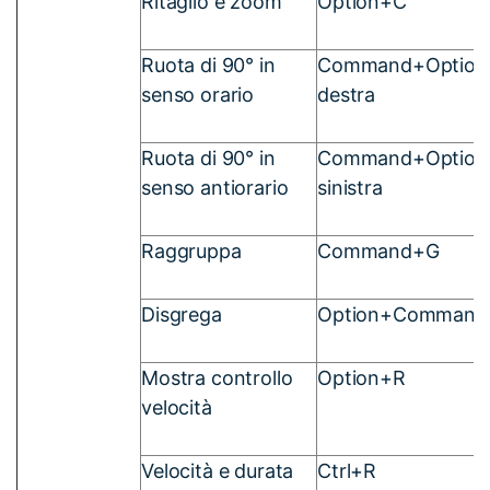
Ritaglio e zoom
Option+C
Ruota di 90° in
Command+Option+
senso orario
destra
Ruota di 90° in
Command+Option+
senso antiorario
sinistra
Raggruppa
Command+G
Disgrega
Option+Command
Mostra controllo
Option+R
velocità
Velocità e durata
Ctrl+R