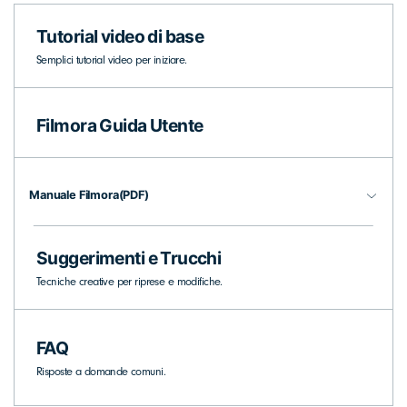
cerca
Tip per YouTube
Tutorial video di base
Supporto
Semplici tutorial video per iniziare.
Apprendimento
Filmora Guida Utente
Manuale Filmora(PDF)
Suggerimenti e Trucchi
Tecniche creative per riprese e modifiche.
FAQ
Risposte a domande comuni.