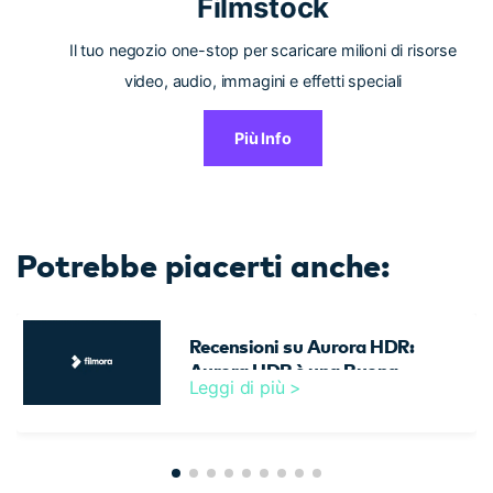
Filmstock
Il tuo negozio one-stop per scaricare milioni di risorse
video, audio, immagini e effetti speciali
Più Info
Potrebbe piacerti anche:
Recensioni su Aurora HDR:
Aurora HDR è una Buona
Leggi di più >
Scelta nel 2026?