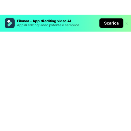
Filmora - App di editing video AI
Scarica
App di editing video potente e semplice
Prodotti Popolari
Wondershare
Esplora AI
Centro di Assistenza