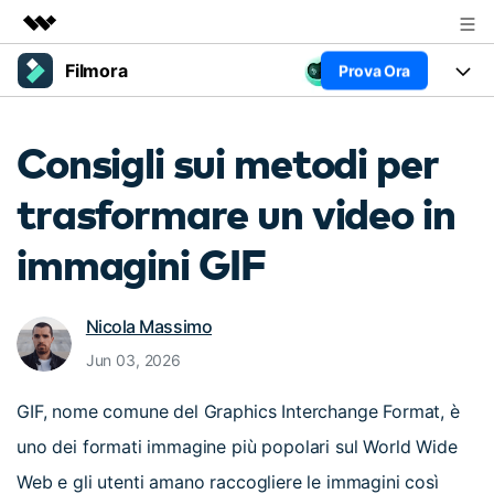
Filmora
Prova Ora
Prodotti in evidenza
Creatività digitale AIGC
Prodotti
Business
Consigli sui metodi per
Utilità
Panoramica
Piattaforme
AI
Chi siamo
trasformare un video in
Soluzione
Funzioni
Video/Immagine
Sala stampa
Soluzioni
immagini GIF
Risorse
Audio
Chi
Negozio
Risorse
Testo
Nicola Massimo
Creare
Tip per Editing
Supporto
Centro Aiuto
Jun 03, 2026
Tip per Live-Streaming
GIF, nome comune del Graphics Interchange Format, è
NEGOZIO
Accedi
Tip per Screen Recorder
Contattaci
Storie dei clienti
uno dei formati immagine più popolari sul World Wide
Siamo qui per aiutarti
Scopri come i nostri clienti
Web e gli utenti amano raccogliere le immagini così
Diversi Editor Video
raggiungono il successo