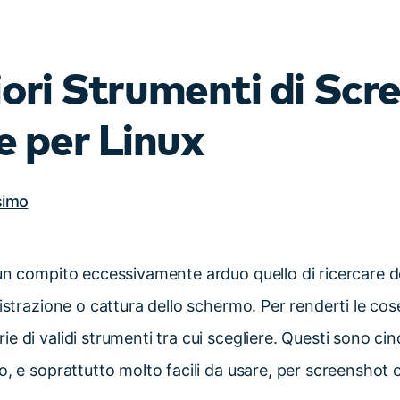
Scopri tutte le funzionalità >
Free Download
liori Strumenti di Scr
Download Gratuito
 per Linux
simo
un compito eccessivamente arduo quello di ricercare de
istrazione o cattura dello schermo. Per renderti le cose p
 di validi strumenti tra cui scegliere. Questi sono cinq
o, e soprattutto molto facili da usare, per screenshot 