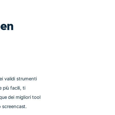
een
i validi strumenti
iù facili, ti
ue dei migliori tool
o screencast.