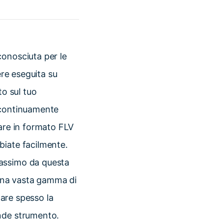
conosciuta per le
ere eseguita su
to sul tuo
a continuamente
rare in formato FLV
biate facilmente.
massimo da questa
 una vasta gamma di
lare spesso la
ande strumento.