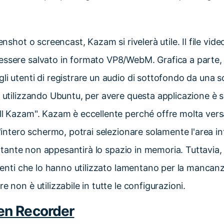
eenshot o screencast, Kazam si rivelerà utile. Il file vide
essere salvato in formato VP8/WebM. Grafica a parte
li utenti di registrare un audio di sottofondo da una 
i utilizzando Ubuntu, per avere questa applicazione è su
ll Kazam". Kazam è eccellente perché offre molta versa
l'intero schermo, potrai selezionare solamente l'area i
isultante non appesantirà lo spazio in memoria. Tuttavia
 utenti che lo hanno utilizzato lamentano per la mancanz
e non è utilizzabile in tutte le configurazioni.
en Recorder