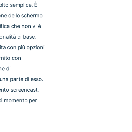
olto semplice. È
ione dello schermo
ifica che non vi è
onalità di base.
ita con più opzioni
rnito con
ne di
una parte di esso.
ento screencast.
iasi momento per