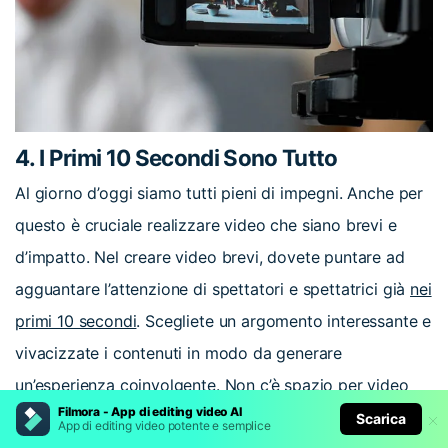
4. I Primi 10 Secondi Sono Tutto
Al giorno d’oggi siamo tutti pieni di impegni. Anche per
questo è cruciale realizzare video che siano brevi e
d’impatto. Nel creare video brevi, dovete puntare ad
agguantare l’attenzione di spettatori e spettatrici già
nei
primi 10 secondi
. Scegliete un argomento interessante e
vivacizzate i contenuti in modo da generare
un’esperienza coinvolgente. Non c’è spazio per video
Filmora - App di editing video AI
che falliscono nel catturare l’attenzione.
Scarica
App di editing video potente e semplice