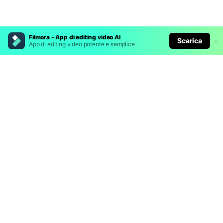
Filmora - App di editing video AI
Scarica
App di editing video potente e semplice
Prodotti Popolari
Wondershare
Esplora AI
Centro di Assistenza