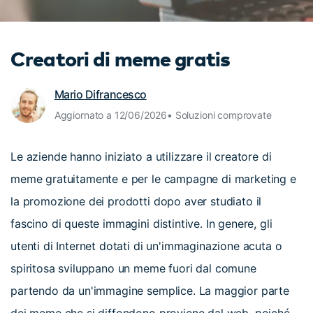
cerca
Tip per YouTube
Supporto
Creatori di meme gratis
Apprendimento
Mario Difrancesco
Aggiornato a 12/06/2026• Soluzioni comprovate
Le aziende hanno iniziato a utilizzare il creatore di
meme gratuitamente e per le campagne di marketing e
la promozione dei prodotti dopo aver studiato il
fascino di queste immagini distintive. In genere, gli
utenti di Internet dotati di un'immaginazione acuta o
spiritosa sviluppano un meme fuori dal comune
partendo da un'immagine semplice. La maggior parte
dei meme che si diffondono proviene dal web, poiché