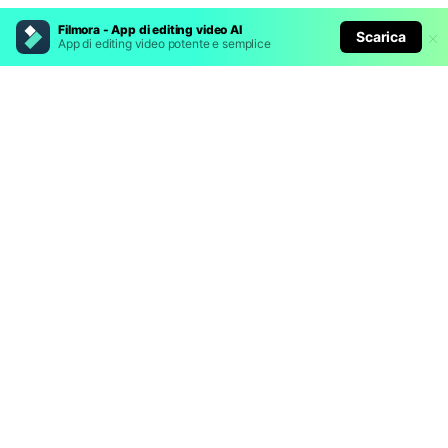
Filmora - App di editing video AI
Scarica
App di editing video potente e semplice
Prodotti Popolari
Wondershare
Esplora AI
Centro di Assistenza