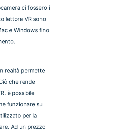
camera ci fossero i
sto lettore VR sono
r Mac e Windows fino
mento.
 in realtà permette
 Ciò che rende
R, è possibile
che funzionare su
ilizzato per la
sare. Ad un prezzo