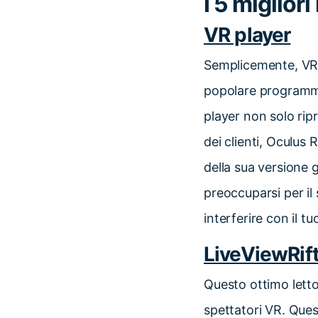
I 5 miglior
VR player
Semplicemente, VR p
popolare programma 
player non solo rip
dei clienti, Oculus
della sua versione g
preoccuparsi per i
interferire con il t
LiveViewRif
Questo ottimo letto
spettatori VR. Ques