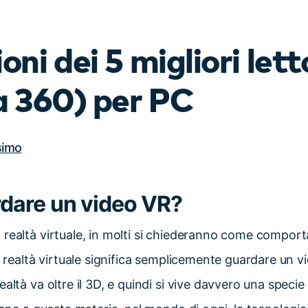
Scopri tutte le funzionalità >
Free Download
oni dei 5 migliori lett
Download Gratuito
a 360) per PC
simo
dare un video VR?
realtà virtuale, in molti si chiederanno come comport
i, realtà virtuale significa semplicemente guardare un 
altà va oltre il 3D, e quindi si vive davvero una specie