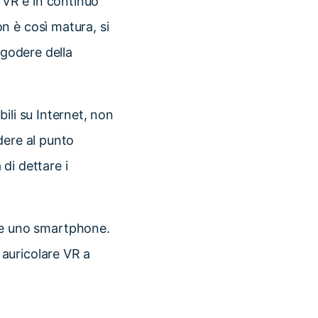
a VR è in continuo
n è così matura, si
 godere della
ili su Internet, non
dere al punto
 di dettare i
re uno smartphone.
 auricolare VR a