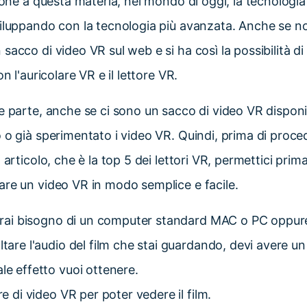
zione a questa materia, nel mondo di oggi, la tecnologi
iluppando con la tecnologia più avanzata. Anche se no
sacco di video VR sul web e si ha così la possibilità di
n l'auricolare VR e il lettore VR.
e parte, anche se ci sono un sacco di video VR disponib
 o già sperimentato i video VR. Quindi, prima di proce
 articolo, che è la top 5 dei lettori VR, permettici prima
re un video VR in modo semplice e facile.
 avrai bisogno di un computer standard MAC o PC oppu
ltare l'audio del film che stai guardando, devi avere un
le effetto vuoi ottenere.
re di video VR per poter vedere il film.