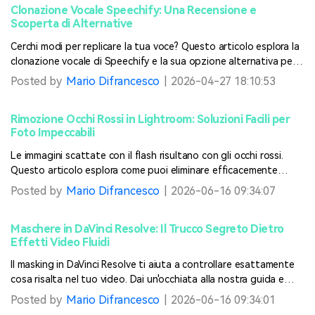
Clonazione Vocale Speechify: Una Recensione e
Scoperta di Alternative
Cerchi modi per replicare la tua voce? Questo articolo esplora la
clonazione vocale di Speechify e la sua opzione alternativa per
generare risultati migliorati.
Posted by
Mario Difrancesco
|
2026-04-27 18:10:53
Rimozione Occhi Rossi in Lightroom: Soluzioni Facili per
Foto Impeccabili
Le immagini scattate con il flash risultano con gli occhi rossi.
Questo articolo esplora come puoi eliminare efficacemente
questo artefatto utilizzando i metodi di rimozione degli occhi
Posted by
Mario Difrancesco
|
2026-06-16 09:34:07
rossi di Lightroom.
Maschere in DaVinci Resolve: Il Trucco Segreto Dietro
Effetti Video Fluidi
Il masking in DaVinci Resolve ti aiuta a controllare esattamente
cosa risalta nel tuo video. Dai un'occhiata alla nostra guida e
impara come farlo con passaggi semplici e chiari.
Posted by
Mario Difrancesco
|
2026-06-16 09:34:01