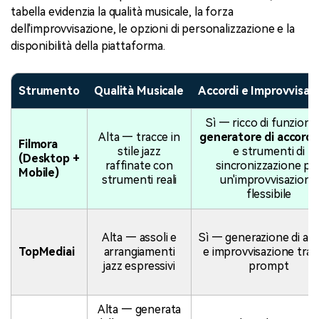
tabella evidenzia la qualità musicale, la forza
dell'improvvisazione, le opzioni di personalizzazione e la
disponibilità della piattaforma.
Strumento
Qualità Musicale
Accordi e Improvvisaz
Sì — ricco di funzional
Alta — tracce in
generatore di accordi 
Filmora
stile jazz
e strumenti di
(Desktop +
raffinate con
sincronizzazione pe
Mobile)
strumenti reali
un'improvvisazione
flessibile
Alta — assoli e
Sì — generazione di acc
TopMediai
arrangiamenti
e improvvisazione tram
jazz espressivi
prompt
Alta — generata