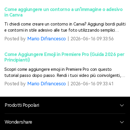
Come aggiungere un contorno a un'immagine o adesivo
in Canva
Ti chiedi come creare un contorno in Canva? Aggiungi bordi puliti
e contorni in stile adesivo alle tue foto utilizzando semplici
passaggi sia per forme base che per immagini ritagliate per far
Posted by
Mario Difrancesco
|
2026-06-16 09:33:56
risaltare i tuoi design.
Come Aggiungere Emoji in Premiere Pro (Guida 2026 per
Principianti)
Scopri come aggiungere emoji in Premiere Pro con questo
tutorial passo dopo passo. Rendi i tuoi video più coinvolgenti,
creativi e accattivanti per il pubblico.
Posted by
Mario Difrancesco
|
2026-06-16 09:33:41
Prodotti Popolari
Wondershare