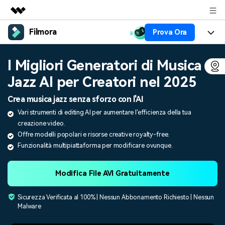
Filmora
Prova Ora
Prodotti in evidenza
Creatività digitale AIGC
Prodotti
Business
I Migliori Generatori di Musica
Utilità
Panoramica
Jazz AI per Creatori nel 2025
Piattaforme
AI
Chi siamo
Soluzione
Crea musica jazz senza sforzo con l'AI
Funzioni
Video/Immagine
Soluzioni
Sala stampa
Vari strumenti di editing AI per aumentare l'efficienza della tua
Risorse
creazione video.
Audio
Chi
Risorse
Negozio
Offre modelli popolari e risorse creative royalty-free.
Funzionalità multipiattaforma per modificare ovunque.
Testo
Creare
Tip per Editing
Centro Aiuto
Supporto
Modifica File AVI Gratuitamente
Tip per Live-Streaming
NEGOZIO
Accedi
Tip per Screen Recorder
Sicurezza Verificata al 100% | Nessun Abbonamento Richiesto | Nessun
Contattaci
Storie dei clienti
Malware
Siamo qui per aiutarti
Scopri come i nostri clienti
Diversi Editor Video
raggiungono il successo