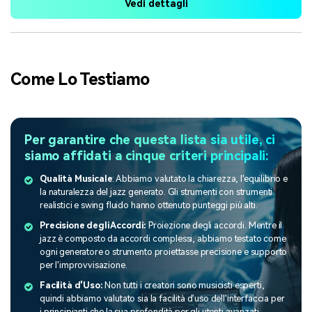
Vedi dettagli
Come Lo Testiamo
Per garantire che questa lista sia utile, ci
siamo affidati a cinque criteri principali:
Qualità Musicale
: Abbiamo valutato la chiarezza, l'equilibrio e
la naturalezza del jazz generato. Gli strumenti con strumenti
realistici e swing fluido hanno ottenuto punteggi più alti.
Precisione degli Accordi:
Proiezione degli accordi. Mentre il
jazz è composto da accordi complessi, abbiamo testato come
ogni generatore o strumento proiettasse precisione e supporto
per l'improvvisazione.
Facilità d'Uso:
Non tutti i creatori sono musicisti esperti,
quindi abbiamo valutato sia la facilità d'uso dell'interfaccia per
i principianti che la sua profondità per gli utenti avanzati.