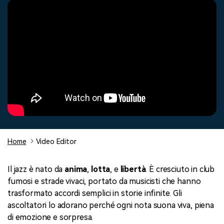
cerca
Tip per YouTube
Supporto
Apprendimento
Home
Video Editor
Il jazz è nato da
anima
,
lotta
, e
libertà
. È cresciuto in club
fumosi e strade vivaci, portato da musicisti che hanno
trasformato accordi semplici in storie infinite. Gli
ascoltatori lo adorano perché ogni nota suona viva, piena
di emozione e sorpresa.