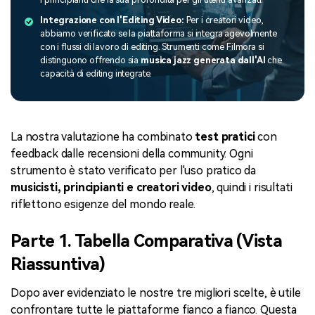
Integrazione con l'Editing Video:
Per i creatori video,
abbiamo verificato se la piattaforma si integra agevolmente
con i flussi di lavoro di editing. Strumenti come Filmora si
distinguono offrendo sia
musica jazz generata dall'AI
che
capacità di editing integrate.
La nostra valutazione ha combinato
test pratici
con
feedback dalle recensioni della community. Ogni
strumento è stato verificato per l'uso pratico da
musicisti, principianti e creatori video
, quindi i risultati
riflettono esigenze del mondo reale.
Parte 1. Tabella Comparativa (Vista
Riassuntiva)
Dopo aver evidenziato le nostre tre migliori scelte, è utile
confrontare tutte le piattaforme fianco a fianco. Questa