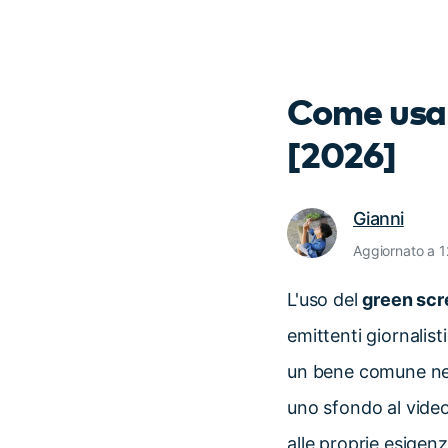
Come usar
[2026]
Gianni
Aggiornato a 
L'uso del
green scr
emittenti giornalist
un bene comune nel
uno sfondo al video
alle proprie esigenz