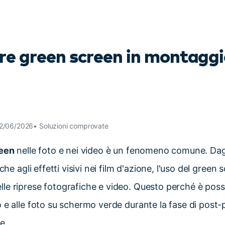
Scopri tutte le funzionalità >
Free Download
e green screen in montaggi
Download Gratuito
12/06/2026• Soluzioni comprovate
een
nelle foto e nei video è un fenomeno comune. Dagli
iche agli effetti visivi nei film d'azione, l'uso del green
le riprese fotografiche e video. Questo perché è poss
 e alle foto su schermo verde durante la fase di post-
e.