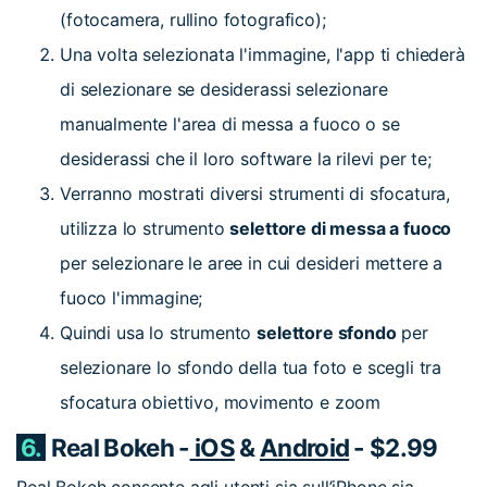
(fotocamera, rullino fotografico);
Una volta selezionata l'immagine, l'app ti chiederà
di selezionare se desiderassi selezionare
manualmente l'area di messa a fuoco o se
desiderassi che il loro software la rilevi per te;
Verranno mostrati diversi strumenti di sfocatura,
utilizza lo strumento
selettore di messa a fuoco
per selezionare le aree in cui desideri mettere a
fuoco l'immagine;
Quindi usa lo strumento
selettore sfondo
per
selezionare lo sfondo della tua foto e scegli tra
sfocatura obiettivo, movimento e zoom
6.
Real Bokeh -
iOS
&
Android
- $2.99
Real Bokeh consente agli utenti sia sull’iPhone sia