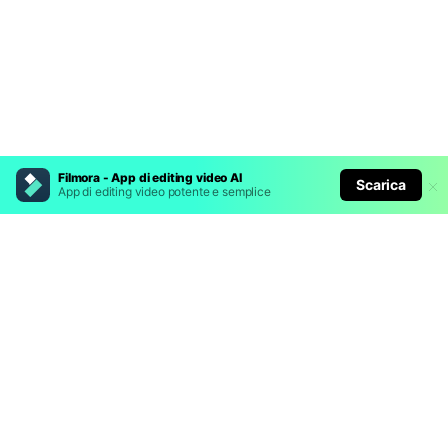
Filmora - App di editing video AI
Scarica
App di editing video potente e semplice
Prodotti Popolari
Wondershare
Esplora AI
Centro di Assistenza