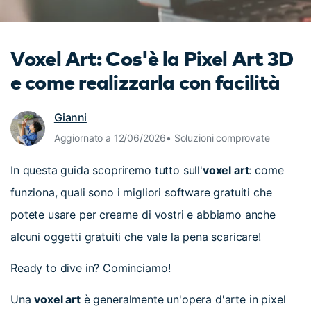
cerca
Tip per YouTube
Supporto
Voxel Art: Cos'è la Pixel Art 3D
Apprendimento
e come realizzarla con facilità
Gianni
Aggiornato a 12/06/2026• Soluzioni comprovate
In questa guida scopriremo tutto sull'
voxel art
: come
funziona, quali sono i migliori software gratuiti che
potete usare per crearne di vostri e abbiamo anche
alcuni oggetti gratuiti che vale la pena scaricare!
Ready to dive in? Cominciamo!
Una
voxel art
è generalmente un'opera d'arte in pixel