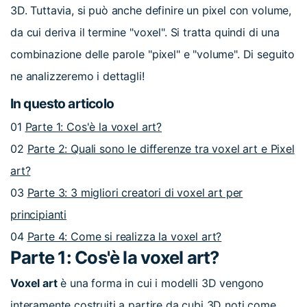
3D. Tuttavia, si può anche definire un pixel con volume,
da cui deriva il termine "voxel". Si tratta quindi di una
combinazione delle parole "pixel" e "volume". Di seguito
ne analizzeremo i dettagli!
In questo articolo
01
Parte 1: Cos'è la voxel art?
02
Parte 2: Quali sono le differenze tra voxel art e Pixel
art?
03
Parte 3: 3 migliori creatori di voxel art per
principianti
04
Parte 4: Come si realizza la voxel art?
Parte 1: Cos'è la voxel art?
Voxel art
è una forma in cui i modelli 3D vengono
interamente costruiti a partire da cubi 3D noti come