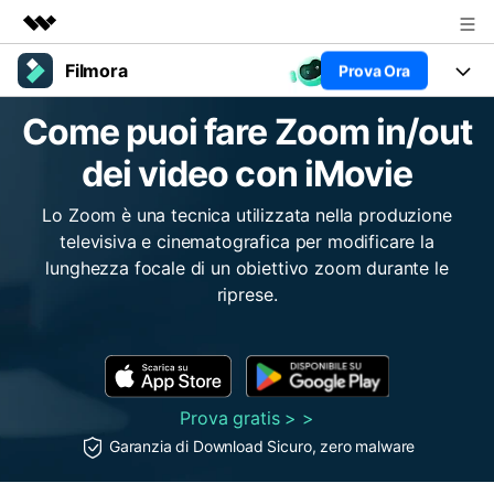
Filmora
Prova Ora
Prodotti in evidenza
Creatività digitale AIGC
Come puoi fare Zoom in/out
Prodotti
Business
Utilità
dei video con iMovie
Panoramica
Piattaforme
AI
Chi siamo
Soluzione
Lo Zoom è una tecnica utilizzata nella produzione
Funzioni
Video/Immagine
Sala stampa
Soluzioni
televisiva e cinematografica per modificare la
Risorse
lunghezza focale di un obiettivo zoom durante le
Audio
Chi
Negozio
riprese.
Risorse
Testo
Creare
Tip per Editing
Supporto
Centro Aiuto
Tip per Live-Streaming
Prova gratis > >
NEGOZIO
Accedi
Tip per Screen Recorder
Contattaci
Storie dei clienti
Garanzia di Download Sicuro, zero malware
Siamo qui per aiutarti
Scopri come i nostri clienti
Diversi Editor Video
raggiungono il successo