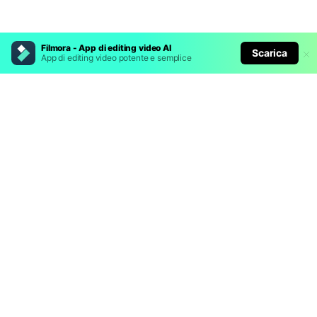
Filmora - App di editing video AI
Scarica
App di editing video potente e semplice
Prodotti Popolari
Wondershare
Esplora AI
Centro di Assistenza