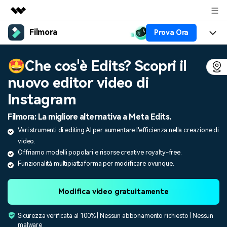
Filmora
Prova Ora
Prodotti in evidenza
Creatività digitale AIGC
Prodotti
Business
🤩Che cos'è Edits? Scopri il
Utilità
Panoramica
nuovo editor video di
Piattaforme
AI
Chi siamo
Soluzione
Instagram
Funzioni
Video/Immagine
Soluzioni
Sala stampa
Filmora: La migliore alternativa a Meta Edits.
Risorse
Audio
Vari strumenti di editing AI per aumentare l'efficienza nella creazione di
Chi
Risorse
Negozio
video.
Testo
Offriamo modelli popolari e risorse creative royalty-free.
Creare
Tip per Editing
Centro Aiuto
Supporto
Funzionalità multipiattaforma per modificare ovunque.
Tip per Live-Streaming
Modifica video gratuitamente
NEGOZIO
Accedi
Tip per Screen Recorder
Contattaci
Storie dei clienti
Siamo qui per aiutarti
Scopri come i nostri clienti
Sicurezza verificata al 100% | Nessun abbonamento richiesto | Nessun
Diversi Editor Video
raggiungono il successo
malware