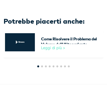
Potrebbe piacerti anche:
Come Risolvere il Problema del
Volume dell'Altoparlante
Leggi di più >
dell'iPhone Troppo Basso?