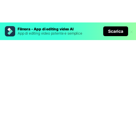
Filmora - App di editing video AI
Scarica
App di editing video potente e semplice
Prodotti Popolari
Wondershare
Esplora AI
Centro di Assistenza