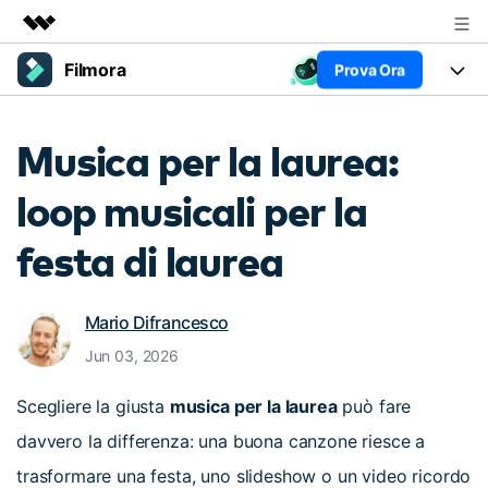
Filmora
Prova Ora
Prodotti in evidenza
Creatività digitale AIGC
Prodotti
Business
Musica per la laurea:
Utilità
Panoramica
Piattaforme
AI
Chi siamo
loop musicali per la
Soluzione
Funzioni
Video/Immagine
Sala stampa
Soluzioni
festa di laurea
Risorse
Audio
Chi
Negozio
Risorse
Testo
Mario Difrancesco
Creare
Tip per Editing
Supporto
Centro Aiuto
Jun 03, 2026
Tip per Live-Streaming
Scegliere la giusta
musica per la laurea
può fare
NEGOZIO
Accedi
Tip per Screen Recorder
Contattaci
Storie dei clienti
davvero la differenza: una buona canzone riesce a
Siamo qui per aiutarti
Scopri come i nostri clienti
trasformare una festa, uno slideshow o un video ricordo
Diversi Editor Video
raggiungono il successo