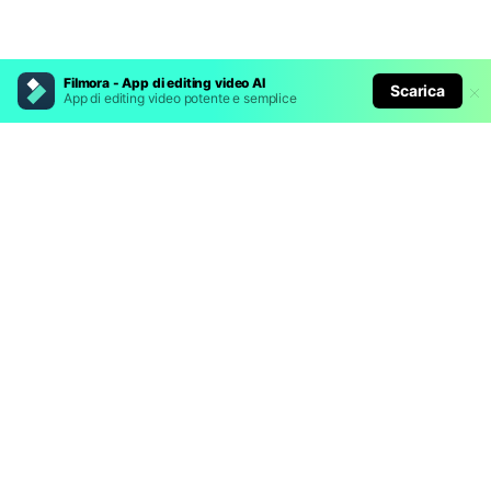
Filmora - App di editing video AI
Scarica
App di editing video potente e semplice
Prodotti Popolari
Wondershare
Esplora AI
Centro di Assistenza