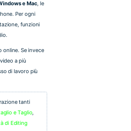
u Windows e Mac
, le
phone. Per ogni
tazione, funzioni
lio.
o online. Se invece
 video a più
sso di lavoro più
azione tanti
taglio e Taglio
,
à di Editing