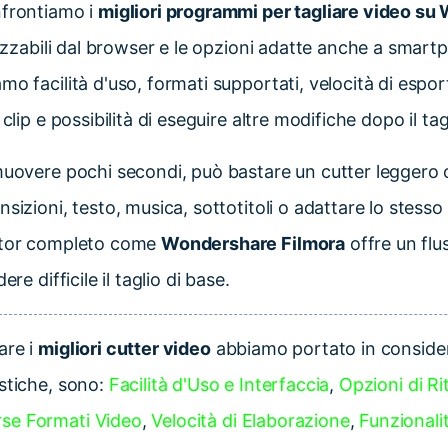
nfrontiamo i
migliori programmi per tagliare video s
ilizzabili dal browser e le opzioni adatte anche a smart
mo facilità d'uso, formati supportati, velocità di espor
clip e possibilità di eseguire altre modifiche dopo il tag
muovere pochi secondi, può bastare un cutter leggero 
sizioni, testo, musica, sottotitoli o adattare lo stesso
ditor completo come
Wondershare Filmora
offre un flu
ere difficile il taglio di base.
are i
migliori cutter video
abbiamo portato in consider
istiche, sono:
Facilità d'Uso e Interfaccia
,
Opzioni di Ri
rse Formati Video
,
Velocità di Elaborazione
,
Funzionalit