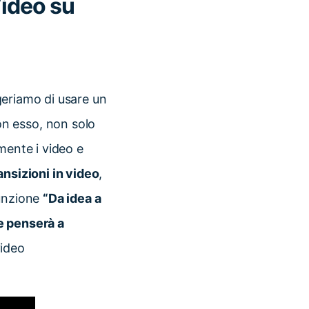
Video su
ggeriamo di usare un
on esso, non solo
ramente i video e
nsizioni in video
,
funzione
“Da idea a
le penserà a
ideo