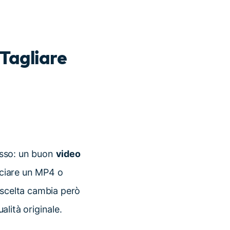
 Tagliare
sso: un buon
video
rciare un MP4 o
 scelta cambia però
alità originale.