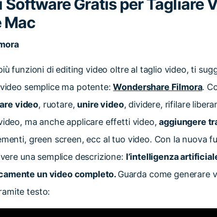
ri Software Gratis per Tagliare 
e Mac
lmora
iù funzioni di editing video oltre al taglio video, ti su
g video semplice ma potente:
Wondershare Filmora
. C
iare video
, ruotare,
unire video
, dividere, rifilare libe
video, ma anche applicare effetti video,
aggiungere tra
ementi, green screen, ecc al tuo video. Con la nuova 
crivere una semplice descrizione:
l’intelligenza artificia
camente un video completo.
Guarda come generare v
amite testo: