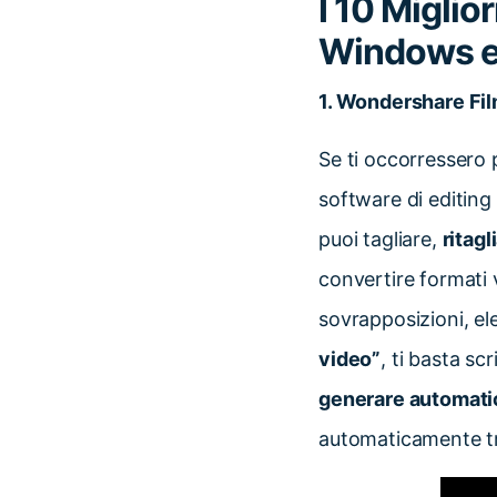
I 10 Miglio
Windows 
1. Wondershare Fi
Se ti occorressero p
software di editin
puoi tagliare,
ritagl
convertire formati 
sovrapposizioni, el
video”
, ti basta s
generare automati
automaticamente tr