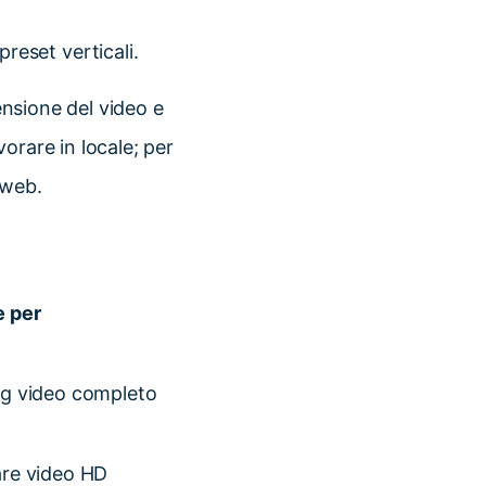
reset verticali.
mensione del video e
vorare in locale; per
 web.
e per
ng video completo
are video HD