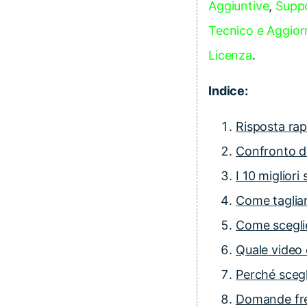
Aggiuntive
,
Suppo
Tecnico e Aggio
Licenza
.
Indice:
Risposta rapi
Confronto de
I 10 migliori
Come tagliar
Come sceglie
Quale video 
Perché scegl
Domande fr