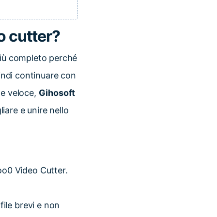
o cutter?
 più completo perché
uindi continuare con
e e veloce,
Gihosoft
iare e unire nello
o0 Video Cutter.
file brevi e non