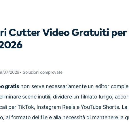
Scopri tutte le funzionalità >
Free Download
ori Cutter Video Gratuiti per
Download Gratuito
 2026
29/07/2026• Soluzioni comprovate
eo gratis
non serve necessariamente un editor comple
liminare scene inutili, dividere un filmato lungo, acco
icali per TikTok, Instagram Reels e YouTube Shorts. La
vo, al formato del file e alla necessità di mantenere la qu