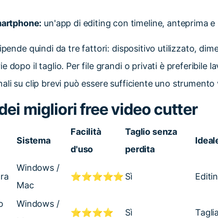
martphone:
un'app di editing con timeline, anteprima e p
ipende quindi da tre fattori: dispositivo utilizzato, di
 dopo il taglio. Per file grandi o privati è preferibile la
ali su clip brevi può essere sufficiente uno strumento
ei migliori free video cutter
Facilità
Taglio senza
Sistema
Ideal
d'uso
perdita
Windows /
ra
⭐⭐⭐⭐⭐
Sì
Editi
Mac
o
Windows /
⭐⭐⭐⭐
Sì
Tagli