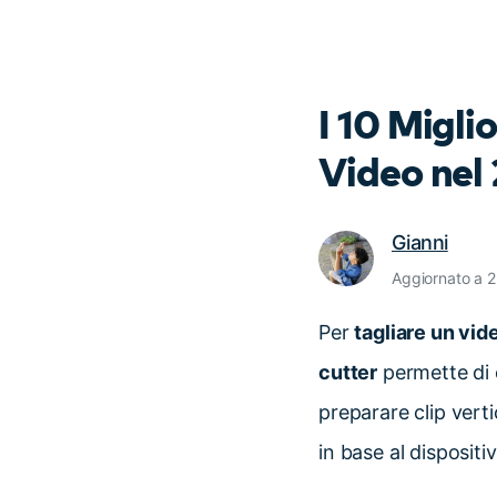
I 10 Migli
Video nel
Gianni
Aggiornato a 
Per
tagliare un vid
cutter
permette di e
preparare clip vert
in base al dispositi