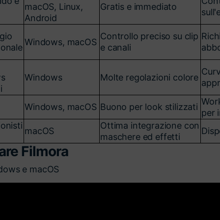
ido e
Cont
macOS, Linux,
Gratis e immediato
sull'
Android
gio
Controllo preciso su clip
Rich
Windows, macOS
ionale
e canali
abb
Curv
s
Windows
Molte regolazioni colore
appr
i
Work
Windows, macOS
Buono per look stilizzati
per i
onisti
Ottima integrazione con
macOS
Disp
maschere ed effetti
are Filmora
dows e macOS