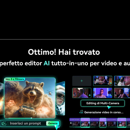
ora
è una delle soluzioni più semplici per chi vuole appl
licarsi il workflow. Oltre a invertire i colori, consent
, contrasto e saturazione, rendendolo utile sia per effett
i con Filmora, basta importare il video, trascinarlo nella 