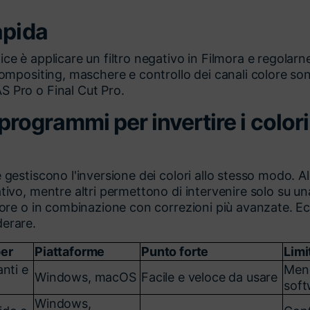
apida
ce è applicare un filtro negativo in Filmora e regolarn
 compositing, maschere e controllo dei canali colore son
S Pro o Final Cut Pro.
i programmi per invertire i color
e gestiscono l'inversione dei colori allo stesso modo. A
tivo, mentre altri permettono di intervenire solo su una
olore o in combinazione con correzioni più avanzate. Ecc
derare.
per
Piattaforme
Punto forte
Limi
anti e
Meno
Windows, macOS
Facile e veloce da usare
soft
Windows,