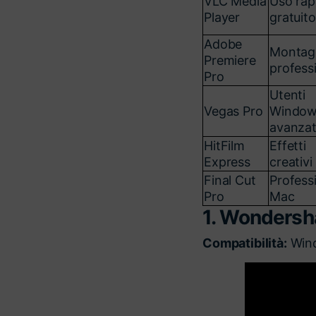
VLC Media
Uso rap
Player
gratuito
Adobe
Montag
Premiere
profess
Pro
Utenti
Vegas Pro
Window
avanzat
HitFilm
Effetti
Express
creativi
Final Cut
Professi
Pro
Mac
1. Wondersh
Compatibilità:
Win