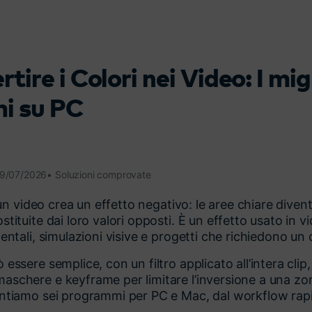
Scopri tutte le funzionalità >
Free Download
tire i Colori nei Video: I migl
Download Gratuito
i su PC
29/07/2026• Soluzioni comprovate
i un video crea un effetto negativo: le aree chiare diven
tituite dai loro valori opposti. È un effetto usato in v
entali, simulazioni visive e progetti che richiedono un 
essere semplice, con un filtro applicato all’intera clip
schere e keyframe per limitare l’inversione a una zon
ntiamo sei programmi per PC e Mac, dal workflow rapid