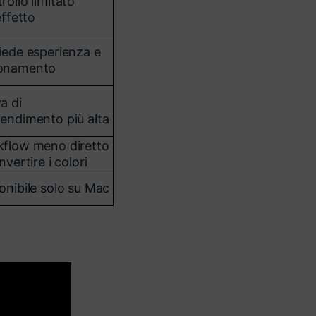
rollo limitato
effetto
iede esperienza e
onamento
a di
endimento più alta
flow meno diretto
nvertire i colori
onibile solo su Mac