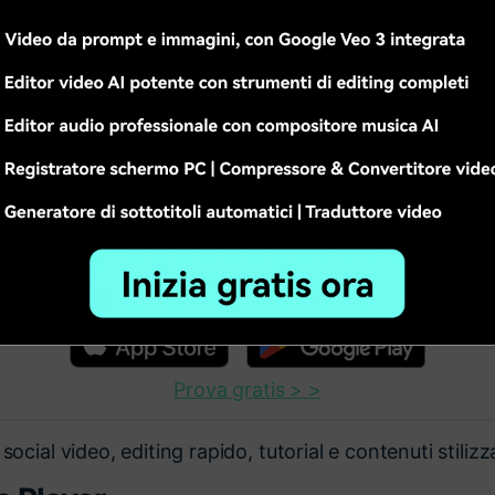
pplicare l'effetto colore desiderato. L'anteprima in tem
look funziona davvero all'interno del progetto.
so:
interfaccia intuitiva adatta anche ai principianti.
tempo reale:
vedi subito il risultato senza esportazioni 
rsonalizzabili:
puoi modificare anche luminosità, cont
olti formati:
adatto a quasi tutti i file video più comun
sibile:
l'inversione colori è solo uno dei tanti effetti dis
vare gratis Filmora tramite i link seguenti:
Prova gratis > >
social video, editing rapido, tutorial e contenuti stilizza