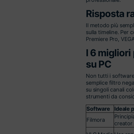
Risposta r
Il metodo più sempli
sulla timeline. Per
Premiere Pro, VEGA
I 6 miglior
su PC
Non tutti i softwar
semplice filtro nega
su singoli canali c
strumenti da consi
Software
Ideale 
Principi
Filmora
creator