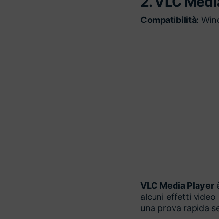
2. VLC Medi
Compatibilità:
Wind
VLC Media Player
è
alcuni effetti video
una prova rapida se