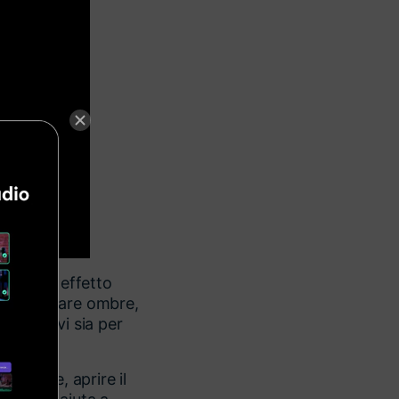
icare un effetto
e di regolare ombre,
i creativi sia per
timeline, aprire il