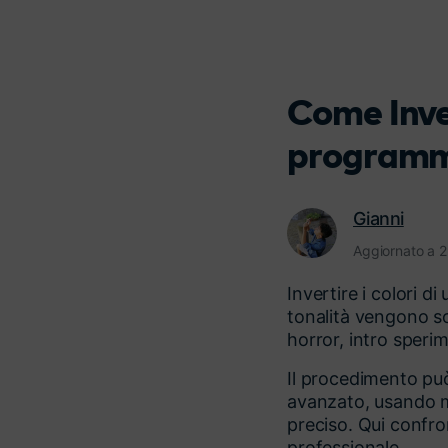
Come Inver
programm
Gianni
Aggiornato a 
Invertire i colori d
tonalità vengono sos
horror, intro sperim
Il procedimento può 
avanzato, usando ma
preciso. Qui confro
professionale.