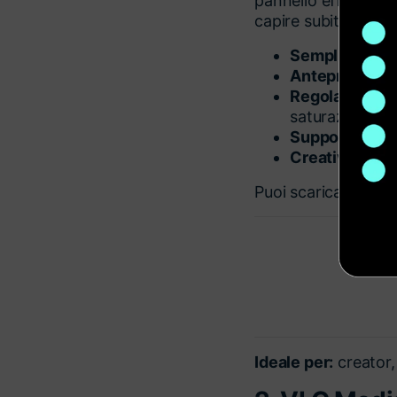
pannello effetti e a
capire subito se il 
Semplicità d'u
Anteprima in 
Regolazioni pe
saturazione.
Supporto per m
Creatività fles
Puoi scaricare e pro
Ideale per:
creator, 