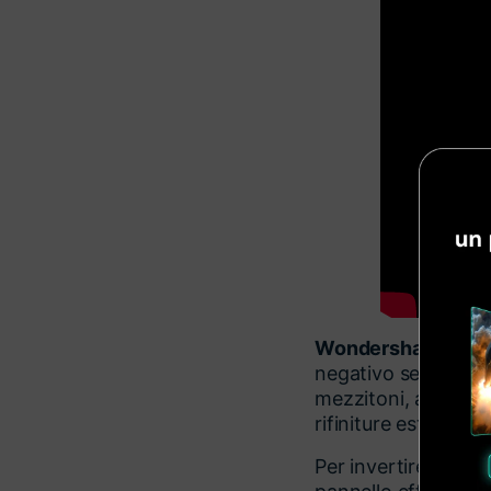
Wondershare Film
negativo senza comp
mezzitoni, alte luci
rifiniture estetiche.
Per invertire i color