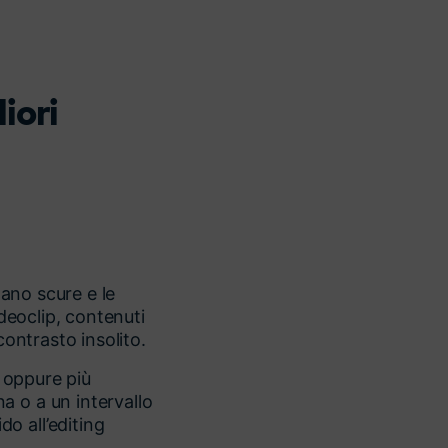
iori
tano scure e le
ideoclip, contenuti
contrasto insolito.
, oppure più
a o a un intervallo
o all’editing