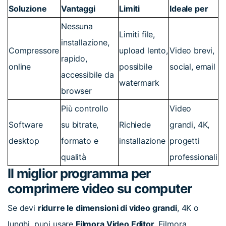
Soluzione
Vantaggi
Limiti
Ideale per
Nessuna
Limiti file,
installazione,
Compressore
upload lento,
Video brevi,
rapido,
online
possibile
social, email
accessibile da
watermark
browser
Più controllo
Video
Software
su bitrate,
Richiede
grandi, 4K,
desktop
formato e
installazione
progetti
qualità
professionali
Il miglior programma per
comprimere video su computer
Se devi
ridurre le dimensioni di video grandi
, 4K o
lunghi, puoi usare
Filmora Video Editor
. Filmora