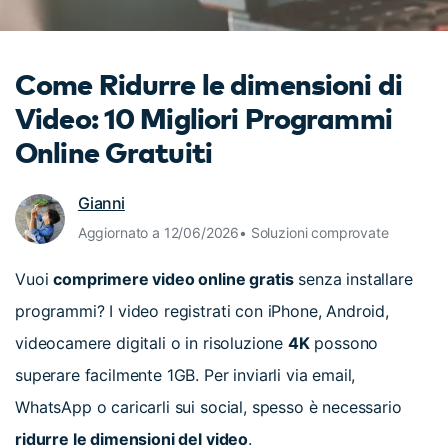
cerca
Tip per YouTube
Supporto
Come Ridurre le dimensioni di
Apprendimento
Video: 10 Migliori Programmi
Online Gratuiti
Gianni
Aggiornato a 12/06/2026• Soluzioni comprovate
Vuoi
comprimere video online gratis
senza installare
programmi? I video registrati con iPhone, Android,
videocamere digitali o in risoluzione
4K
possono
superare facilmente 1GB. Per inviarli via email,
WhatsApp o caricarli sui social, spesso è necessario
ridurre le dimensioni del video
.