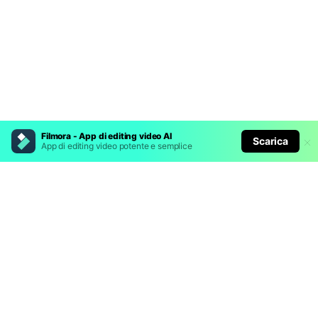
Filmora - App di editing video AI
Scarica
App di editing video potente e semplice
Prodotti Popolari
Wondershare
Esplora AI