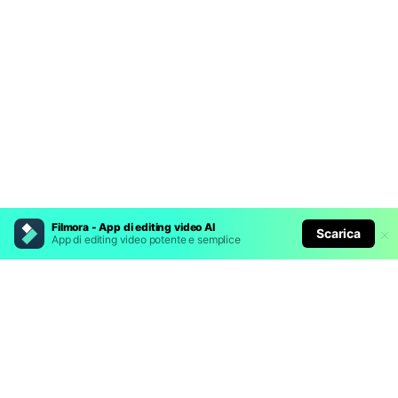
Filmora - App di editing video AI
Scarica
App di editing video potente e semplice
Prodotti Popolari
Wondershare