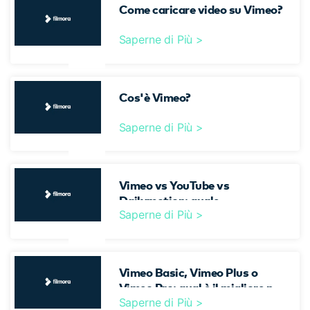
Come caricare video su Vimeo?
Saperne di Più >
Cos'è Vimeo?
Saperne di Più >
Vimeo vs YouTube vs
Dailymotion: quale
Saperne di Più >
piattaforma è migliore per te?
Vimeo Basic, Vimeo Plus o
Vimeo Pro: qual è il migliore per
Saperne di Più >
te?