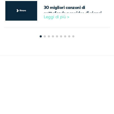
30 migliori canzoni di
sottofondo per video di viaggio
Leggi di più >
[2026]