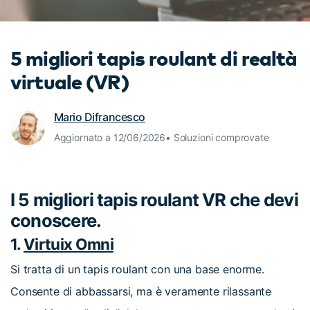
cerca
Tip per YouTube
Supporto
5 migliori tapis roulant di realtà
Apprendimento
virtuale (VR)
Mario Difrancesco
Aggiornato a 12/06/2026• Soluzioni comprovate
I 5 migliori tapis roulant VR che devi
conoscere.
1.
Virtuix Omni
Si tratta di un tapis roulant con una base enorme.
Consente di abbassarsi, ma è veramente rilassante