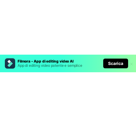
Filmora - App di editing video AI
Scarica
App di editing video potente e semplice
Prodotti Popolari
Wondershare
Esplora AI