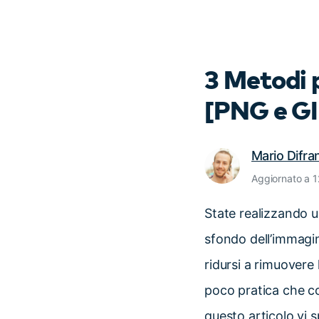
3 Metodi 
[PNG e GI
Mario Difr
Aggiornato a 
State realizzando u
sfondo dell’immagin
ridursi a rimuovere
poco pratica che co
questo articolo vi 