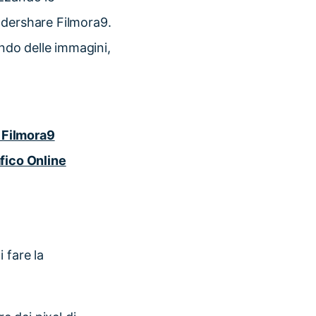
ndershare Filmora9.
ondo delle immagini,
 Filmora9
fico Online
 fare la