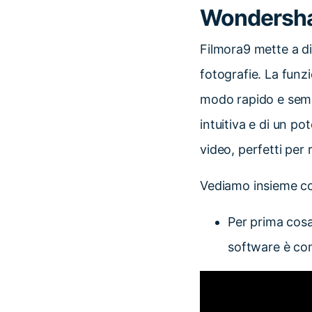
Wondersha
Filmora9 mette a di
fotografie. La fun
modo rapido e semp
intuitiva e di un po
video, perfetti per 
Vediamo insieme co
Per prima cosa
software è co