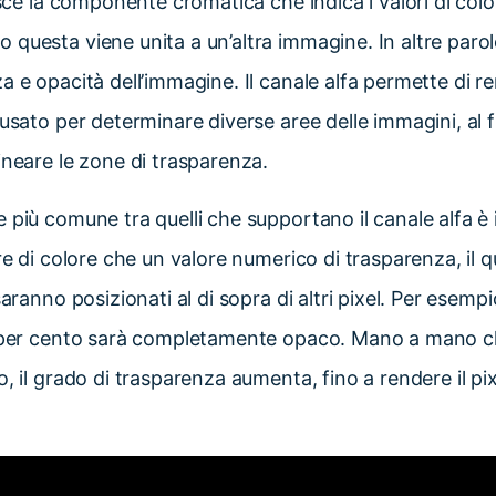
isce la componente cromatica che indica i valori di color
questa viene unita a un’altra immagine. In altre parole
a e opacità dell’immagine. Il canale alfa permette di r
 usato per determinare diverse aree delle immagini, al f
ineare le zone di trasparenza.
 più comune tra quelli che supportano il canale alfa è i
re di colore che un valore numerico di trasparenza, il q
saranno posizionati al di sopra di altri pixel. Per esemp
0 per cento sarà completamente opaco. Mano a mano che
o, il grado di trasparenza aumenta, fino a rendere il 