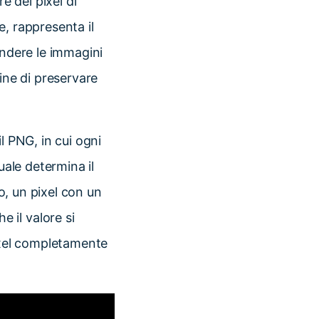
e dei pixel di
, rappresenta il
endere le immagini
ine di preservare
l PNG, in cui ogni
uale determina il
io, un pixel con un
 il valore si
pixel completamente