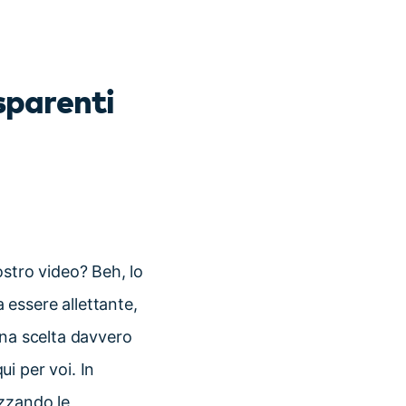
sparenti
ostro video? Beh, lo
essere allettante,
una scelta davvero
i per voi. In
izzando le