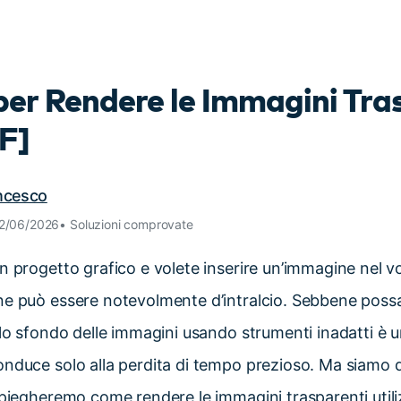
Scopri tutte le funzionalità >
Free Download
per Rendere le Immagini Tra
Download Gratuito
F]
ancesco
12/06/2026• Soluzioni comprovate
n progetto grafico e volete inserire un’immagine nel v
e può essere notevolmente d’intralcio. Sebbene possa 
 lo sfondo delle immagini usando strumenti inadatti è 
nduce solo alla perdita di tempo prezioso. Ma siamo qu
spiegheremo come rendere le immagini trasparenti util