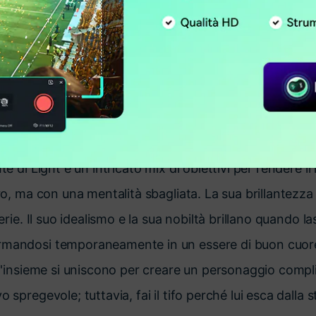
ato e calcolatore per modellare il mondo a sua immag
ro il successo di Death Note. L'anime è stato estremam
nte indiscutibile grazie all'uso intelligente dei cliffh
Ohba. La storia si è basata molto sull'intelligenza di Li
 volta che ottiene il biglietto di morte, inizia una men
nta giudice, giuria e carnefice per il mondo intero.
nte di Light è un intricato mix di obiettivi per rendere
uro, ma con una mentalità sbagliata. La sua brillantezza
serie. Il suo idealismo e la sua nobiltà brillano quando la
rmandosi temporaneamente in un essere di buon cuor
ell'insieme si uniscono per creare un personaggio compl
o spregevole; tuttavia, fai il tifo perché lui esca dalla