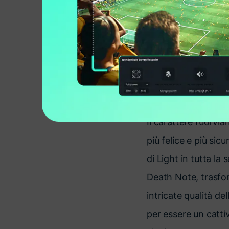
Diabolico, determin
stata la forza diet
materiale assolutame
dell'autore Tsugumi 
stratificati. Ma una
inquietante che dive
Il carattere fuorvia
più felice e più sic
di Light in tutta la 
Death Note, trasfo
intricate qualità d
per essere un cattiv