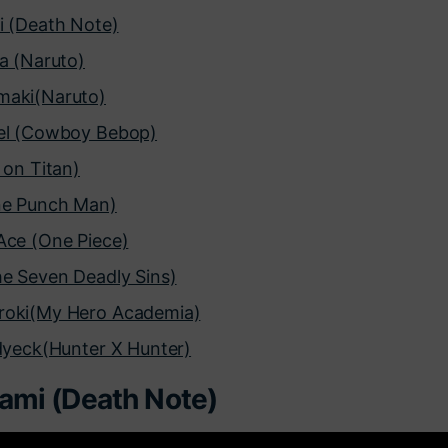
i (Death Note)
ha (Naruto)
maki(Naruto)
gel (Cowboy Bebop)
 on Titan)
ne Punch Man)
Ace (One Piece)
he Seven Deadly Sins)
roki(My Hero Academia)
ldyeck(Hunter X Hunter)
ami (Death Note)