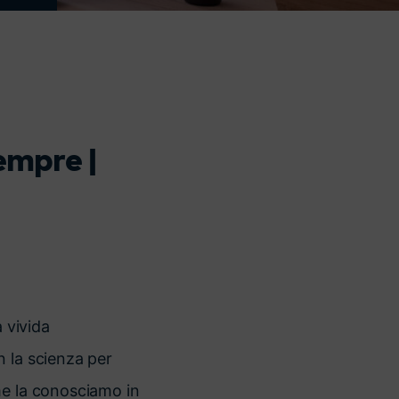
i
Sempre |
 vivida
n la scienza per
me la conosciamo in