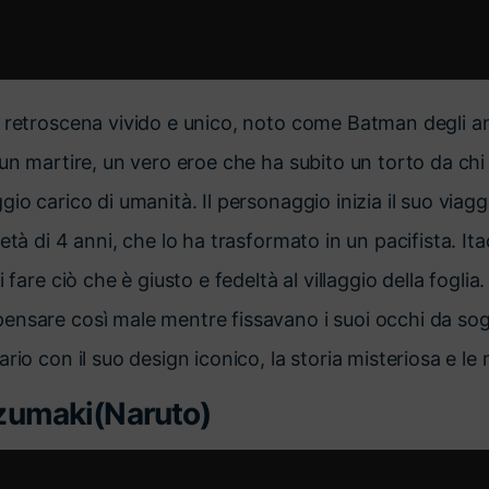
n retroscena vivido e unico, noto come Batman degli a
un martire, un vero eroe che ha subito un torto da chi 
gio carico di umanità. Il personaggio inizia il suo viag
età di 4 anni, che lo ha trasformato in un pacifista. It
 fare ciò che è giusto e fedeltà al villaggio della foglia.
nsare così male mentre fissavano i suoi occhi da sogn
rio con il suo design iconico, la storia misteriosa e le
zumaki(Naruto)