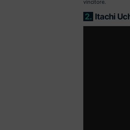
vincitore.
2.
Itachi Uc