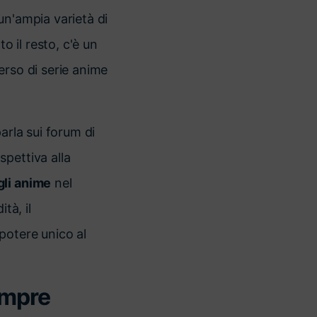
un'ampia varietà di
o il resto, c'è un
erso di serie anime
arla sui forum di
pettiva alla
gli anime
nel
tà, il
potere unico al
empre