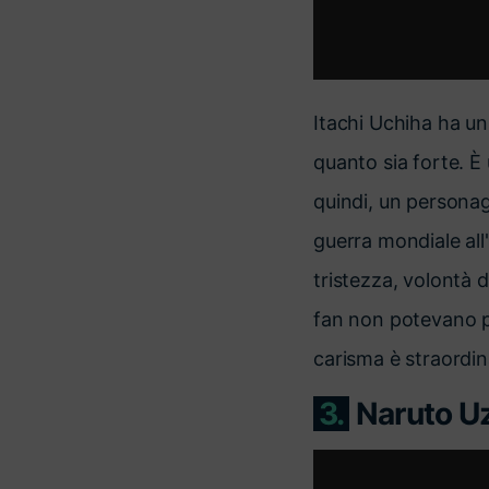
Itachi Uchiha ha u
quanto sia forte. È 
quindi, un personag
guerra mondiale all'
tristezza, volontà di
fan non potevano pe
carisma è straordina
3.
Naruto U