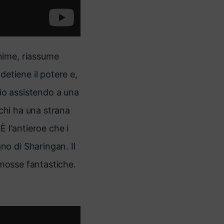
nime, riassume
detiene il potere e,
gio assistendo a una
achi ha una strana
 È l'antieroe che i
o di Sharingan. Il
 mosse fantastiche.