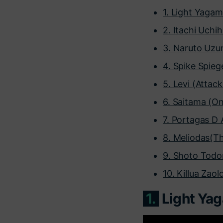
1. Light Yagam
2. Itachi Uchi
3. Naruto Uzu
4. Spike Spie
5. Levi (Attack
6. Saitama (O
7. Portagas D 
8. Meliodas(T
9. Shoto Todo
10. Killua Zao
1.
Light Yag