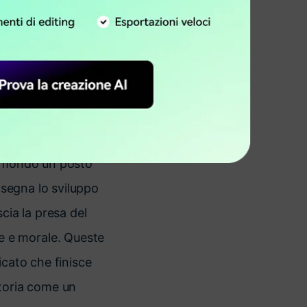
ine, Light Yagami è
ente avvincente, un
anger da parte
ght e sui suoi piani
te sorprendente e
 il mondo un posto
 segna lo sviluppo
scia la presa del
e e morale. Queste
icato che finisce
 storia come un