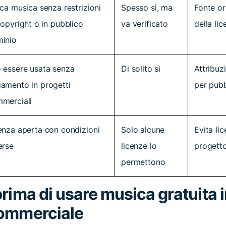
ica musica senza restrizioni
Spesso sì, ma
Fonte or
copyright o in pubblico
va verificato
della li
inio
 essere usata senza
Di solito sì
Attribuzi
amento in progetti
per pubbl
merciali
enza aperta con condizioni
Solo alcune
Evita li
erse
licenze lo
progett
permettono
rima di usare musica gratuita 
commerciale