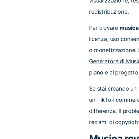
visualizzazione; res
redistribuzione.
Per trovare
musica
licenza, uso consent
o monetizzazione. Se
Generatore di Music
piano e al progetto
Se stai creando un
un TikTok commerci
differenza. Il prob
reclami di copyrigh
Musica roya