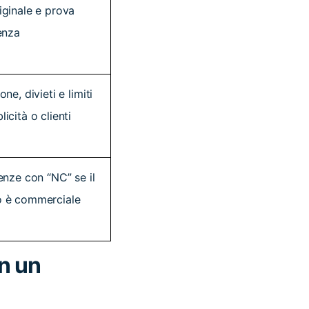
iginale e prova
cenza
one, divieti e limiti
icità o clienti
cenze con “NC” se il
o è commerciale
in un