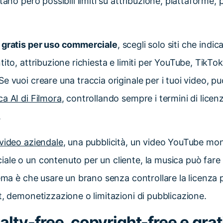
tano però possibili limiti su attribuzione, piattaforme, pu
 gratis per uso commerciale
, scegli solo siti che ind
ito, attribuzione richiesta e limiti per YouTube, TikTok,
 vuoi creare una traccia originale per i tuoi video, pu
a AI di Filmora
, controllando sempre i termini di licenz
.
video aziendale
, una pubblicità, un video YouTube mon
ale o un contenuto per un cliente, la musica può fare
lema è che usare un brano senza controllare la licenza
t, demonetizzazione o limitazioni di pubblicazione.
lty-free, copyright-free e grat