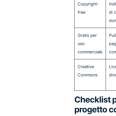
Copyright-
Ind
free
di 
dom
Gratis per
Può
uso
pag
commerciale
com
Creative
Lic
Commons
div
Checklist p
progetto 