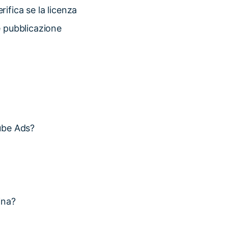
ifica se la licenza
e pubblicazione
ube Ads?
ina?