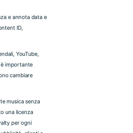
nza e annota data e
ontent ID,
iendali, YouTube,
a è importante
ssono cambiare
nte musica senza
to una licenza
yalty per ogni