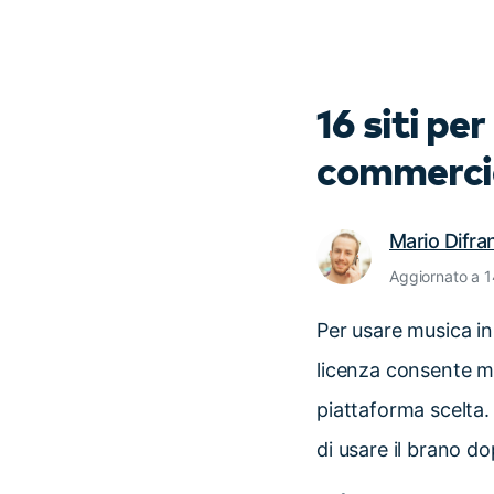
16 siti pe
commerci
Mario Difr
Aggiornato a 
Per usare musica in 
licenza consente mo
piattaforma scelta. 
di usare il brano d