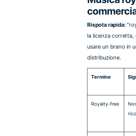
commercial
Rispota rapida:
“roy
la licenza corretta,
usare un brano in u
distribuzione.
Termine
Sig
Royalty-free
Non
ric