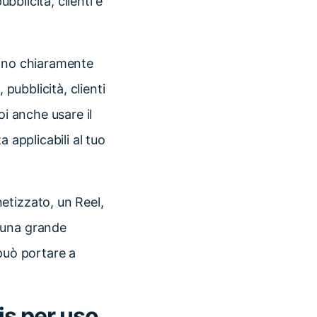
bblicità, clienti e
icano chiaramente
 pubblicità, clienti
oi anche usare il
a applicabili al tuo
etizzato, un Reel,
 una grande
 può portare a
is per uso