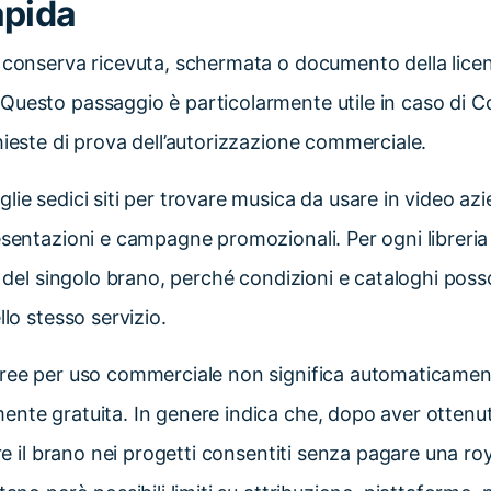
apida
e conserva ricevuta, schermata o documento della lice
uesto passaggio è particolarmente utile in caso di C
hieste di prova dell’autorizzazione commerciale.
lie sedici siti per trovare musica da usare in video az
esentazioni e campagne promozionali. Per ogni libreri
za del singolo brano, perché condizioni e cataloghi po
llo stesso servizio.
free per uso commerciale non significa automaticame
ente gratuita. In genere indica che, dopo aver ottenu
are il brano nei progetti consentiti senza pagare una ro