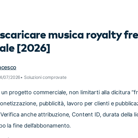
Scopri tutte le funzionalità >
Free Download
r scaricare musica royalty fr
Download Gratuito
ale [2026]
ancesco
14/07/2026• Soluzioni comprovate
un progetto commerciale, non limitarti alla dicitura “fr
netizzazione, pubblicità, lavoro per clienti e pubblica
Verifica anche attribuzione, Content ID, durata della li
opo la fine dell’abbonamento.