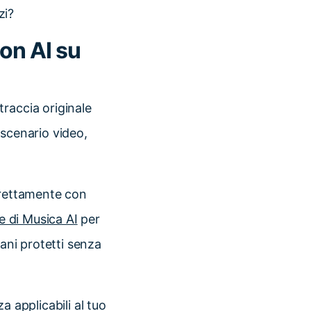
zi?
on AI su
traccia originale
 scenario video,
irettamente con
 di Musica AI
per
rani protetti senza
a applicabili al tuo