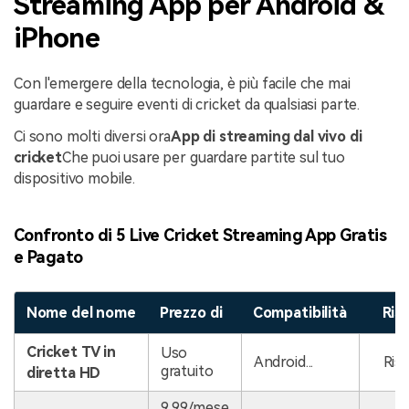
Streaming App per Android &
iPhone
Con l'emergere della tecnologia, è più facile che mai
guardare e seguire eventi di cricket da qualsiasi parte.
Ci sono molti diversi ora
App di streaming dal vivo di
cricket
Che puoi usare per guardare partite sul tuo
dispositivo mobile.
Confronto di 5 Live Cricket Streaming App Gratis
e Pagato
Nome del nome
Prezzo di
Compatibilità
Ris
Cricket TV in
Uso
Android...
Ris
gratuito
diretta HD
9,99/mese