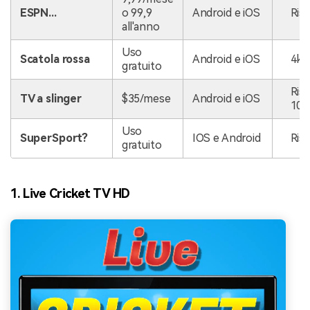
ESPN...
o 99,9
Android e iOS
Ris
all'anno
Uso
Scatola rossa
Android e iOS
4k 
gratuito
Ris
TV a slinger
$35/mese
Android e iOS
108
Uso
SuperSport?
IOS e Android
Ris
gratuito
1. Live Cricket TV HD