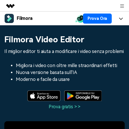
Filmora
Prova Ora
Prodotti in evidenza
Creatività digitale AIGC
Prodotti
Business
Filmora Video Editor
Utilità
Panoramica
Piattaforme
AI
Chi siamo
Il miglior editor ti aiuta a modificare i video senza problemi
Soluzione
Funzioni
Video/Immagine
Soluzioni
Sala stampa
Migliora i video con oltre mille straordinari effetti
Risorse
Nuova versione basata sull'IA
Audio
Chi
Risorse
Negozio
Moderno e facile da usare
Testo
Creare
Tip per Editing
Centro Aiuto
Supporto
Tip per Live-Streaming
Prova gratis > >
NEGOZIO
Accedi
Tip per Screen Recorder
Contattaci
Storie dei clienti
Siamo qui per aiutarti
Scopri come i nostri clienti
Diversi Editor Video
raggiungono il successo