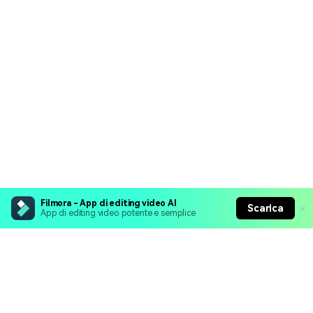
Filmora - App di editing video AI
Scarica
App di editing video potente e semplice
Prodotti Popolari
Wondershare