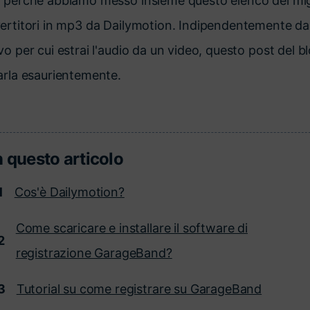
 perché abbiamo messo insieme questo elenco dei migl
ertitori in mp3 da Dailymotion. Indipendentemente da
o per cui estrai l'audio da un video, questo post del bl
arla esaurientemente.
n questo articolo
1
Cos'è Dailymotion?
Come scaricare e installare il software di
2
registrazione GarageBand?
3
Tutorial su come registrare su GarageBand