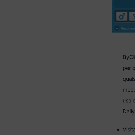
ByCl
per 
quals
mecc
usar
Dail
Visi