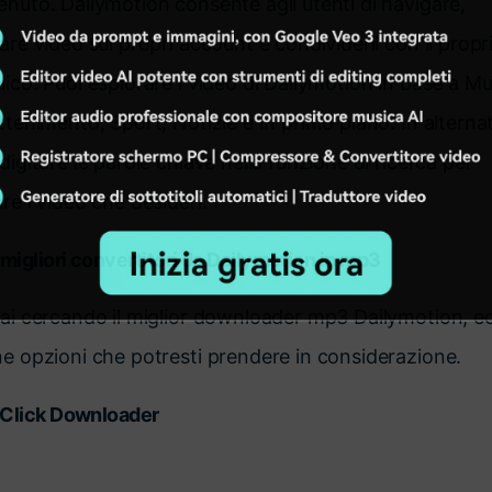
enuto. Dailymotion consente agli utenti di navigare,
are video sui propri account e condividerli con il propr
ico. Puoi esplorare i video di Dailymotion in base a Mu
ttenimento, Sport, Notizie e In primo piano. In alternat
digitare le parole chiave nella funzione di ricerca per
re i video che desideri.
 migliori convertitori da Dailymotion in mp3
tai cercando il miglior downloader mp3 Dailymotion, e
ne opzioni che potresti prendere in considerazione.
yClick Downloader