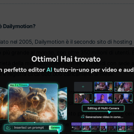
è Dailymotion?
ato nel 2005, Dailymotion è il secondo sito di hosting
 più grande al mondo, con oltre 350 milioni di utenti. È
rietà della multinazionale dei media Vivendi con sede 
i e registra circa 600.000 caricamenti al mese.
ta piattaforma tecnologica francese per la condivision
o è costruita su un lettore impressionante e un algorit
tivo, ed è il punto di riferimento per le persone che ce
gliori storie e per coloro che vogliono condividerne il