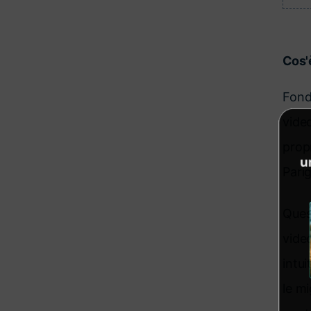
Cos'
Fond
video
prop
Parig
Ques
vide
intui
le mi