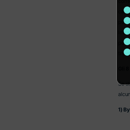
cont
caric
pubbl
Intra
puoi 
trova
Gli 8
Se s
alcu
1) B