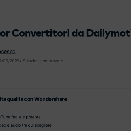
Scopri tutte le funzionalità >
Free Download
lior Convertitori da Dailymo
Download Gratuito
ancesco
12/06/2026• Soluzioni comprovate
alta qualità con Wondershare
uTube facile e potente
deo e audio tra cui scegliere