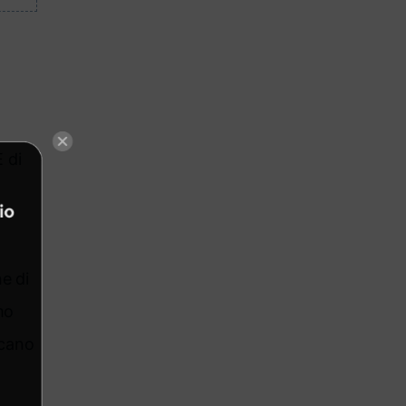
 di
a
e di
mo
rcano