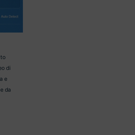
ato
eo di
a e
le da