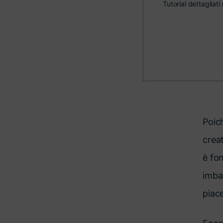
Tutorial dettagliati 
Poich
crea
è fo
imbat
piace