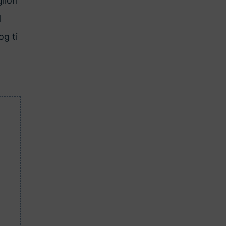
iori
l
og ti