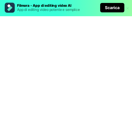
Filmora - App di editing video AI
Scarica
App di editing video potente e semplice
Prodotti Popolari
Wondershare
Esplora AI
Centro di Assistenza