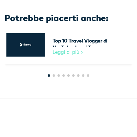
Potrebbe piacerti anche:
Top 10 Travel Vlogger di
YouTube da cui Trarre
Leggi di più >
Ispirazione nel 2026