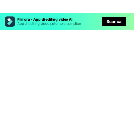
Filmora - App di editing video AI
Scarica
App di editing video potente e semplice
Prodotti Popolari
Wondershare
Esplora AI
Centro di Assistenza