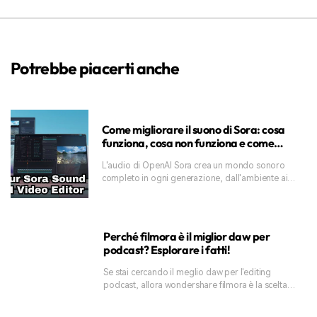
Potrebbe piacerti anche
Come migliorare il suono di Sora: cosa
funziona, cosa non funziona e come
risolverlo
L'audio di OpenAI Sora crea un mondo sonoro
completo in ogni generazione, dall'ambiente ai
dettagli più sottili. Consulta la nostra guida per
imparare a controllarlo e migliorare l'audio
complessivo.
Perché filmora è il miglior daw per
podcast? Esplorare i fatti!
Se stai cercando il meglio daw per l'editing
podcast, allora wondershare filmora è la scelta
perfetta. Per sapere perché, entrare in questo
articolo informativo!