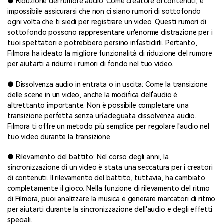
● Riduzione del rumore audio: Come creatore di contenuti, è
impossibile assicurarsi che non ci siano rumori di sottofondo
ogni volta che ti siedi per registrare un video. Questi rumori di
sottofondo possono rappresentare un'enorme distrazione per i
tuoi spettatori e potrebbero persino infastidirli. Pertanto,
Filmora ha ideato la migliore funzionalità di riduzione del rumore
per aiutarti a ridurre i rumori di fondo nel tuo video.
● Dissolvenza audio in entrata o in uscita: Come la transizione
delle scene in un video, anche la modifica dell'audio è
altrettanto importante. Non è possibile completare una
transizione perfetta senza un'adeguata dissolvenza audio.
Filmora ti offre un metodo più semplice per regolare l'audio nel
tuo video durante la transizione.
● Rilevamento del battito: Nel corso degli anni, la
sincronizzazione di un video è stata una seccatura per i creatori
di contenuti. Il rilevamento del battito, tuttavia, ha cambiato
completamente il gioco. Nella funzione di rilevamento del ritmo
di Filmora, puoi analizzare la musica e generare marcatori di ritmo
per aiutarti durante la sincronizzazione dell'audio e degli effetti
speciali.