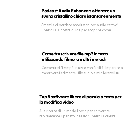
Podcast Audio Enhancer: ottenere un
suono cristallino chiaro istantaneamente
Smettila di perdere ascoltatori per audio cattivo!
Controlla la nostra guida per scoprire come i
potenziatori audio podcast ai possono rendere il
suono del podcast chiaro e chiaro in pochi secondi.
Come trascrivere file mp3 in testo
utilizzando filmora e altri metodi
Convertire i file mp3 in testo con facilità! Imparare a
trascrivere facilmente i file audio e migliorare il tuo
SEO utilizzando wondershare filmora e altri metodi
alternativi.
Top 5 software libero di parola a testo per
la modifica video
Alla ricerca di un modo libero per convertire
rapidamente il parlato in testo? Controlla questi
migliori software libero di parola a testo per
convertire facilmente la tua voce in testo per note,