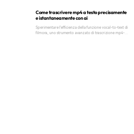
interviste, e altro ancora.
Come trascrivere mp4 a testo precisamente
e istantaneamente con ai
Sperimentare l'efficienza della funzione vocal-to-text di
filmora, uno strumento avanzato di trascrizione mp4-
to-text che fornisce risultati rapidi e accurati per tutte le
tue esigenze di trascrizione. Abbiamo coperto tutto
quello che hai bisogno per trascrivere il tuo file mp4 in
testo.