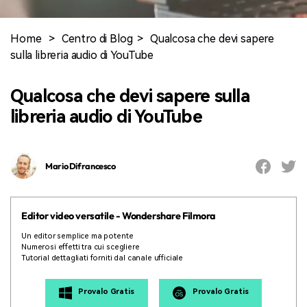
cerca
Tip per YouTube
Supporto
Home
>
Centro di Blog
>
Qualcosa che devi sapere
sulla libreria audio di YouTube
Apprendimento
Qualcosa che devi sapere sulla
libreria audio di YouTube
Mario Difrancesco
Editor video versatile - Wondershare Filmora
Un editor semplice ma potente
Numerosi effetti tra cui scegliere
Tutorial dettagliati forniti dal canale ufficiale
Provalo Gratis
Provalo Gratis