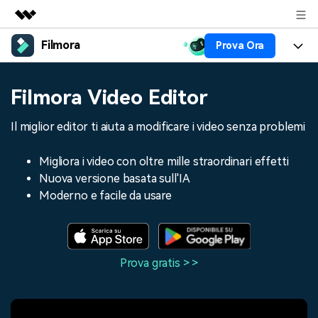
Filmora
Prova Ora
Prodotti in evidenza
Creatività digitale AIGC
Prodotti
Business
Filmora Video Editor
Utilità
Panoramica
Piattaforme
AI
Chi siamo
Il miglior editor ti aiuta a modificare i video senza problemi
Soluzione
Funzioni
Video/Immagine
Soluzioni
Sala stampa
Migliora i video con oltre mille straordinari effetti
Risorse
Nuova versione basata sull'IA
Audio
Chi
Risorse
Negozio
Moderno e facile da usare
Testo
Creare
Tip per Editing
Centro Aiuto
Supporto
Tip per Live-Streaming
Prova gratis > >
NEGOZIO
Accedi
Tip per Screen Recorder
Contattaci
Storie dei clienti
Siamo qui per aiutarti
Scopri come i nostri clienti
Diversi Editor Video
raggiungono il successo