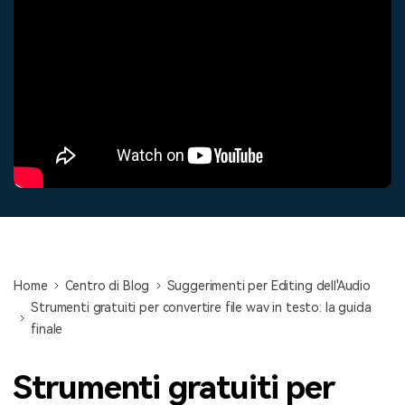
cerca
Tip per YouTube
Supporto
Apprendimento
Home
Centro di Blog
Suggerimenti per Editing dell'Audio
Strumenti gratuiti per convertire file wav in testo: la guida
finale
Strumenti gratuiti per