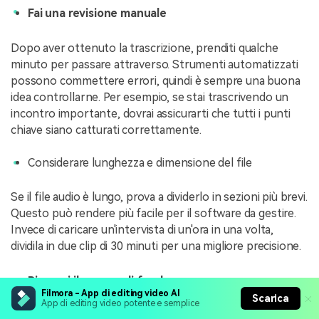
Fai una revisione manuale
Dopo aver ottenuto la trascrizione, prenditi qualche
minuto per passare attraverso. Strumenti automatizzati
possono commettere errori, quindi è sempre una buona
idea controllarne. Per esempio, se stai trascrivendo un
incontro importante, dovrai assicurarti che tutti i punti
chiave siano catturati correttamente.
Considerare lunghezza e dimensione del file
Se il file audio è lungo, prova a dividerlo in sezioni più brevi.
Questo può rendere più facile per il software da gestire.
Invece di caricare un'intervista di un'ora in una volta,
dividila in due clip di 30 minuti per una migliore precisione.
Rimuovi il rumore di fondo
Filmora - App di editing video AI
Scarica
App di editing video potente e semplice
Il rumore di fondo può interferire con lo strumento di