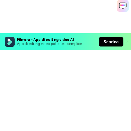
Filmora - App di editing video AI
Scarica
App di editing video potente e semplice
Prodotti Popolari
Wondershare
Esplora AI
Centro di Assistenza