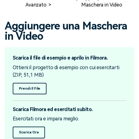
cerca
Avanzato
Maschera in Video
Tip per YouTube
Supporto
Aggiungere una Maschera
Apprendimento
in Video
Scarica il file di esempio e aprilo in Filmora.
Ottieni il progetto di esempio con cui esercitarti
(ZIP, 51,1 MB)
Prendi Il File
Scarica Filmora ed esercitati subito.
Esercitati ora e impara meglio.
Scarica Ora