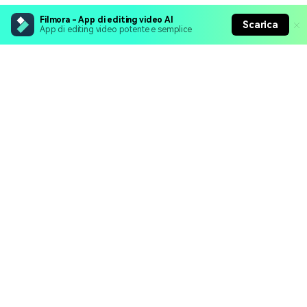
Filmora - App di editing video AI
Scarica
App di editing video potente e semplice
Prodotti Popolari
Wondershare
Esplora AI
Centro di Assistenza