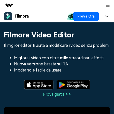
Filmora
Prova Ora
Prodotti in evidenza
Creatività digitale AIGC
Prodotti
Business
Filmora Video Editor
Utilità
Panoramica
Piattaforme
AI
Chi siamo
Il miglior editor ti aiuta a modificare i video senza problemi
Soluzione
Funzioni
Video/Immagine
Soluzioni
Sala stampa
Migliora i video con oltre mille straordinari effetti
Risorse
Nuova versione basata sull'IA
Audio
Chi
Risorse
Negozio
Moderno e facile da usare
Testo
Creare
Tip per Editing
Centro Aiuto
Supporto
Tip per Live-Streaming
Prova gratis > >
NEGOZIO
Accedi
Tip per Screen Recorder
Contattaci
Storie dei clienti
Siamo qui per aiutarti
Scopri come i nostri clienti
Diversi Editor Video
raggiungono il successo