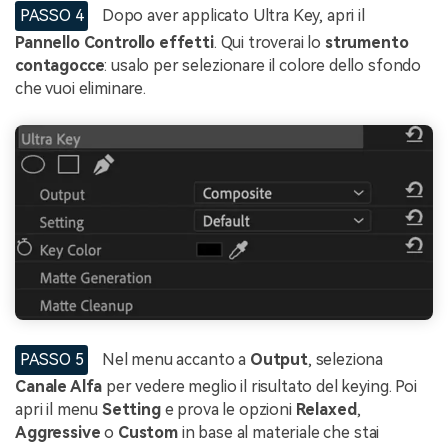
PASSO 4
Dopo aver applicato Ultra Key, apri il
Pannello Controllo effetti
. Qui troverai lo
strumento
contagocce
: usalo per selezionare il colore dello sfondo
che vuoi eliminare.
PASSO 5
Nel menu accanto a
Output
, seleziona
Canale Alfa
per vedere meglio il risultato del keying. Poi
apri il menu
Setting
e prova le opzioni
Relaxed
,
Aggressive
o
Custom
in base al materiale che stai