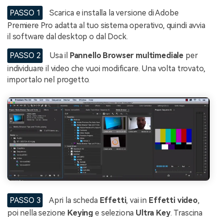
PASSO 1
Scarica e installa la versione di Adobe
Premiere Pro adatta al tuo sistema operativo, quindi avvia
il software dal desktop o dal Dock.
PASSO 2
Usa il
Pannello Browser multimediale
per
individuare il video che vuoi modificare. Una volta trovato,
importalo nel progetto.
PASSO 3
Apri la scheda
Effetti
, vai in
Effetti video
,
poi nella sezione
Keying
e seleziona
Ultra Key
. Trascina