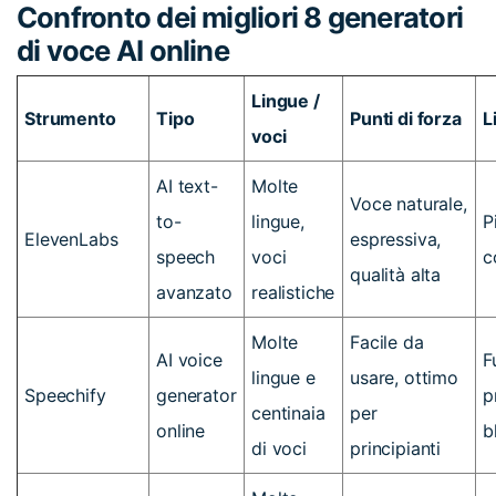
Confronto dei migliori 8 generatori
di voce AI online
Lingue /
Strumento
Tipo
Punti di forza
L
voci
AI text-
Molte
Voce naturale,
to-
lingue,
P
ElevenLabs
espressiva,
speech
voci
c
qualità alta
avanzato
realistiche
Molte
Facile da
AI voice
F
lingue e
usare, ottimo
Speechify
generator
p
centinaia
per
online
b
di voci
principianti