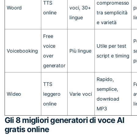
TTS
compromesso
Woord
voci, 30+
p
online
tra semplicità
lingue
l
e varietà
Free
P
voice
Utile per test
Voicebooking
Più lingue
s
over
script e timing
p
generator
Rapido,
TTS
F
semplice,
Wideo
leggero
Varie voci
a
download
online
l
MP3
Gli 8 migliori generatori di voce AI
gratis online