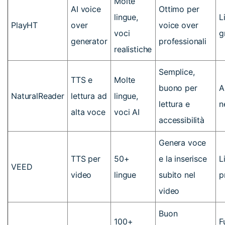
Molte
AI voice
Ottimo per
lingue,
L
PlayHT
over
voice over
voci
g
generator
professionali
realistiche
Semplice,
TTS e
Molte
buono per
A
NaturalReader
lettura ad
lingue,
lettura e
n
alta voce
voci AI
accessibilità
Genera voce
TTS per
50+
e la inserisce
L
VEED
video
lingue
subito nel
p
video
Buon
100+
F