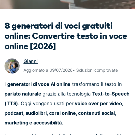
cerca
Tip per YouTube
Supporto
8 generatori di voci gratuiti
Apprendimento
online: Convertire testo in voce
online [2026]
Gianni
Aggiornato a 09/07/2026• Soluzioni comprovate
I
generatori di voce AI online
trasformano il testo in
parlato naturale
grazie alla tecnologia
Text-to-Speech
(TTS)
. Oggi vengono usati per
voice over per video,
podcast, audiolibri, corsi online, contenuti social,
marketing e accessibilità
.