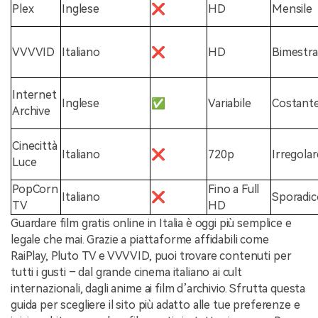
Plex
Inglese
❌
HD
Mensile
VVVVID
Italiano
❌
HD
Bimestra
Internet
Inglese
✅
Variabile
Costant
Archive
Cinecittà
Italiano
❌
720p
Irregolar
Luce
PopCorn
Fino a Full
Italiano
❌
Sporadic
TV
HD
Guardare film gratis online in Italia è oggi più semplice e
legale che mai. Grazie a piattaforme affidabili come
RaiPlay, Pluto TV e VVVVID, puoi trovare contenuti per
tutti i gusti – dal grande cinema italiano ai cult
internazionali, dagli anime ai film d’archivio. Sfrutta questa
guida per scegliere il sito più adatto alle tue preferenze e