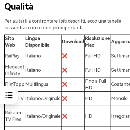
Qualità
Per aiutarti a confrontare i siti descritti, ecco una tabella
riassuntiva con i criteri più importanti:
Sito
Lingua
Risoluzione
Download
Aggior
Web
Disponibile
Max
RaiPlay
Italiano
❌
Full HD
Settiman
Mediaset
Italiano
❌
Full HD
Settiman
Infinity
Fino a Full
FilmTopp
Multilingua
❌
Costant
HD
Pluto TV
Italiano/Originale
❌
HD
Mensile
Rakuten
Italiano/Originale
❌
HD
Irregolar
TV Free