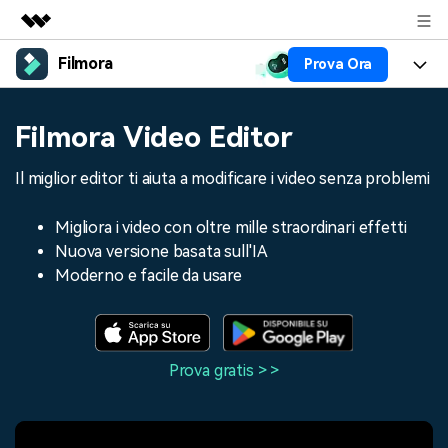
Filmora
Prova Ora
Prodotti in evidenza
Creatività digitale AIGC
Prodotti
Business
Filmora Video Editor
Utilità
Panoramica
Piattaforme
AI
Chi siamo
Il miglior editor ti aiuta a modificare i video senza problemi
Soluzione
Funzioni
Video/Immagine
Soluzioni
Sala stampa
Migliora i video con oltre mille straordinari effetti
Risorse
Nuova versione basata sull'IA
Audio
Chi
Risorse
Negozio
Moderno e facile da usare
Testo
Creare
Tip per Editing
Centro Aiuto
Supporto
Tip per Live-Streaming
Prova gratis > >
NEGOZIO
Accedi
Tip per Screen Recorder
Contattaci
Storie dei clienti
Siamo qui per aiutarti
Scopri come i nostri clienti
Diversi Editor Video
raggiungono il successo