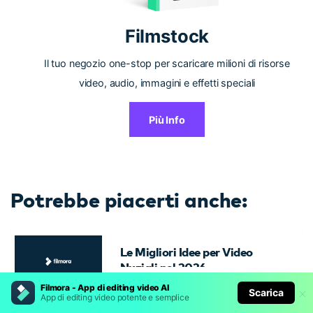
Filmstock
Il tuo negozio one-stop per scaricare milioni di risorse
video, audio, immagini e effetti speciali
Più Info
Potrebbe piacerti anche:
Le Migliori Idee per Video
Nuziali nel 2026
Leggi di più >
Filmora - App di editing video AI
Scarica
App di editing video potente e semplice