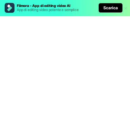
Filmora - App di editing video AI
Scarica
App di editing video potente e semplice
Prodotti Popolari
Wondershare
Esplora AI
Centro di Assistenza