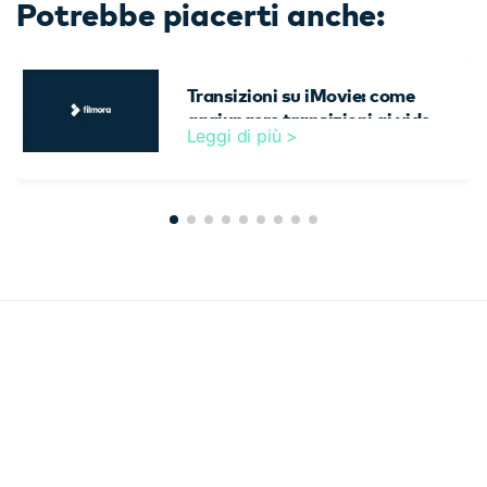
Potrebbe piacerti anche:
Transizioni su iMovie: come
aggiungere transizioni ai video
Leggi di più >
su iMovie