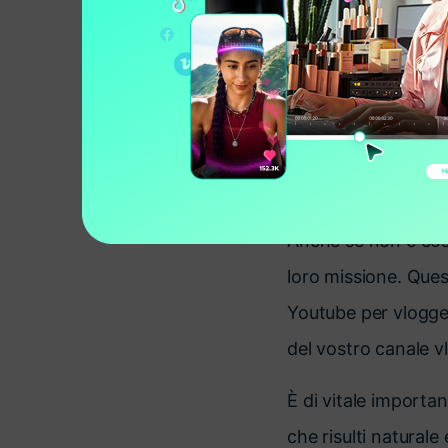
opzioni disponibili 
Per aiutarvi a deci
esattamente come s
Fase 1: considerar
I nomi dei canali Vl
Anche se non è così
loro missione. Ques
Youtube per vlogge
del vostro canale v
È di vitale importa
che risulti natural