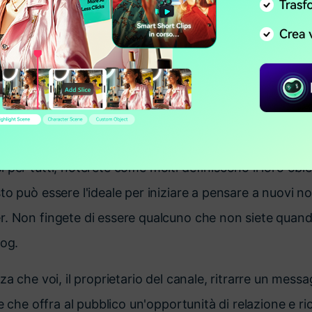
sono molteplici, quindi come si fa a sapere se si è scelt
dere meglio, abbiamo ideato una guida passo passo ch
viluppare alcuni ottimi
idee per i nomi dei canali vlog
e l'immagine che si vuole rappresentare
og spesso evidenziano il marchio o la persona che sta d
 per tutti, noterete come molti definiscono il loro obie
to può essere l'ideale per iniziare a pensare a nuovi no
r. Non fingete di essere qualcuno che non siete quand
log.
nza che voi, il proprietario del canale, ritrarre un mes
e e che offra al pubblico un'opportunità di relazione e 