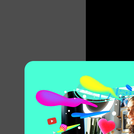
Parte 2: C
dei canali 
Scegliere il nome 