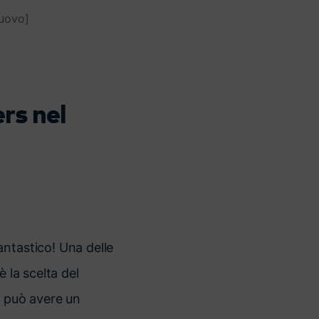
Nuovo]
rs nel
antastico! Una delle
 la scelta del
g può avere un