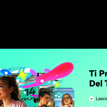
osa Considerare Prima di scegli
YouTube per i Vloggers ?
di un canale vlog potrebbe non essere così semplice c