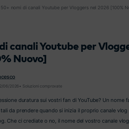
50+ nomi di canali Youtube per Vloggers nel 2026 [100% 
Scopri tutte le funzionalità >
Free Download
Download Gratuito
di canali Youtube per Vlogge
0% Nuovo]
ancesco
12/06/2026• Soluzioni comprovate
essione duratura sui vostri fan di YouTube? Un nome f
li da prendere quando si inizia il proprio canale vlog è
g. Che ci crediate o no, il nome del vostro canale vlo