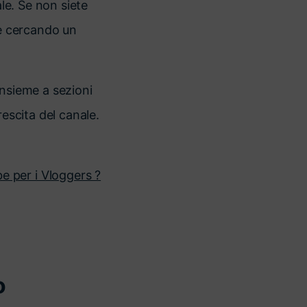
ale. Se non siete
te cercando un
 insieme a sezioni
rescita del canale.
e per i Vloggers ?
o