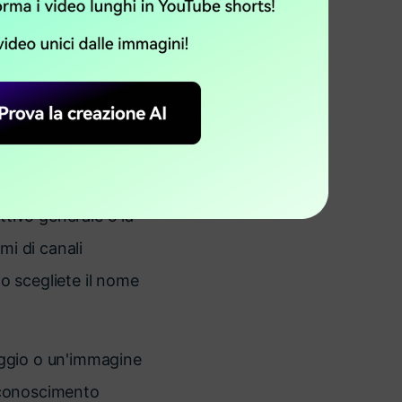
o quello giusto ?
e vi mostra
.
all'altra parte.
ttivo generale o la
mi di canali
o scegliete il nome
saggio o un'immagine
riconoscimento