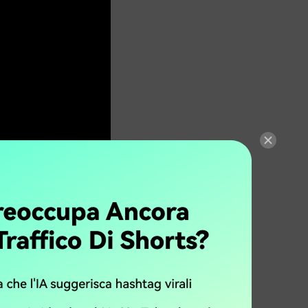
ere i nomi
ome sembra. Le