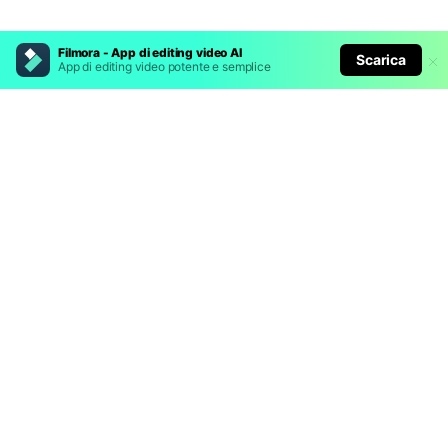
Filmora - App di editing video AI
Scarica
App di editing video potente e semplice
Prodotti Popolari
Wondershare
Esplora AI
Centro di Assistenza