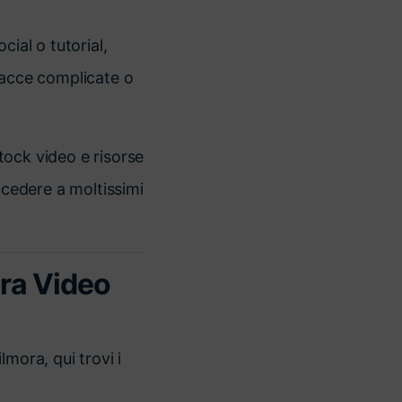
ial o tutorial,
facce complicate o
 stock video e risorse
ccedere a moltissimi
ora Video
mora, qui trovi i