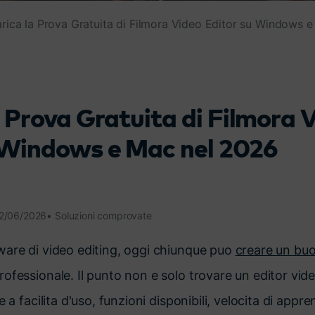
Scopri tutte le funzionalità >
Free Download
rica la Prova Gratuita di Filmora Video Editor su Windows 
Download Gratuito
a Prova Gratuita di Filmora 
 Windows e Mac nel 2026
12/06/2026• Soluzioni comprovate
ware di video editing, oggi chiunque puo
creare un bu
ofessionale. Il punto non e solo trovare un editor vid
e a facilita d'uso, funzioni disponibili, velocita di app