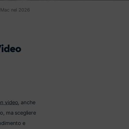
e Mac nel 2026
Video
on video
, anche
eo, ma scegliere
rendimento e