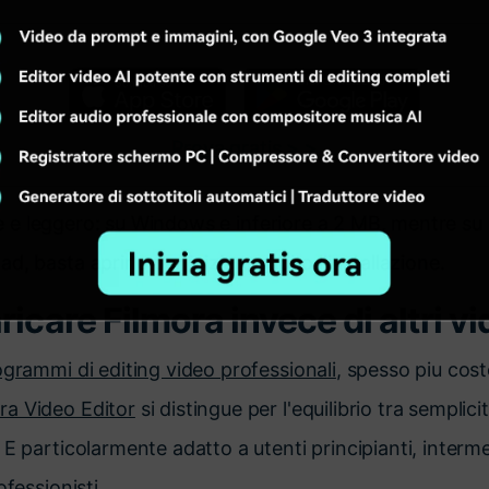
Prova gratis > >
ione e leggero: su Windows e inferiore a 2 MB, mentre su
, basta aprirlo per iniziare subito l'installazione.
icare Filmora invece di altri vi
grammi di editing video professionali
, spesso piu cost
a Video Editor
si distingue per l'equilibrio tra semplici
 E particolarmente adatto a utenti principianti, interme
ofessionisti.