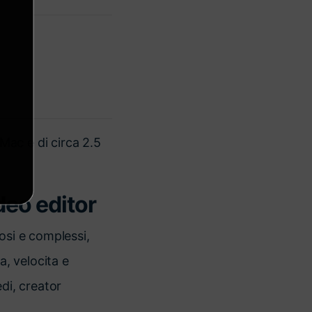
 Mac e di circa 2.5
deo editor
osi e complessi,
ta, velocita e
di, creator