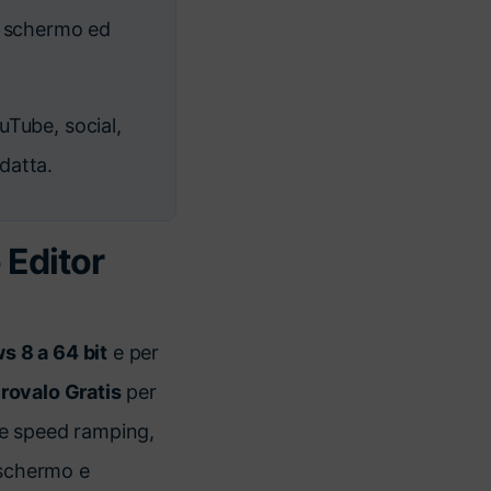
ne schermo ed
uTube, social,
adatta.
 Editor
 8 a 64 bit
e per
rovalo Gratis
per
ome speed ramping,
 schermo e