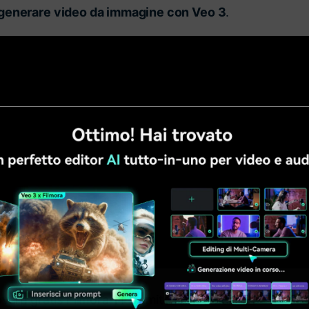
generare video da immagine con Veo 3
.
are gratis Filmora 14 tramite i link ufficiali: